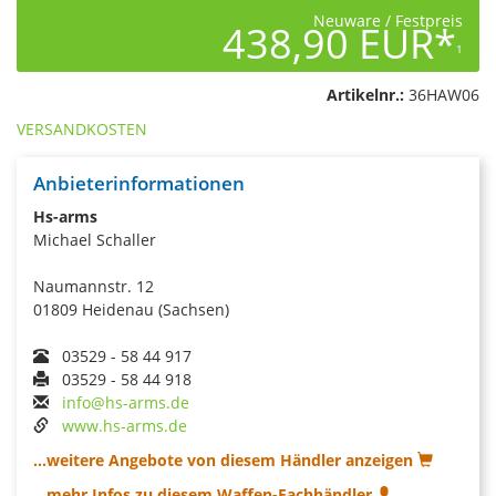
Neuware / Festpreis
438,90 EUR*
1
Artikelnr.:
36HAW06
VERSANDKOSTEN
Anbieterinformationen
Hs-arms
Michael Schaller
Naumannstr. 12
01809 Heidenau (Sachsen)
03529 - 58 44 917
03529 - 58 44 918
info@hs-arms.de
www.hs-arms.de
...weitere Angebote von diesem Händler anzeigen
...mehr Infos zu diesem Waffen-Fachhändler