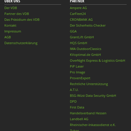
ÜBER UNS
PARTNER
Der VDB
Ampere AG
Partner des VDB
CarFleet24
Das Präsidium des VDB
CRONBANK AG
Kontakt
Der Sicherheits-Checker
Impressum
GGA
AGB
GrantLift GmbH
Datenschutzerklärung
HQS GmbH
IWA OutdoorClassics
KVoptimal.de GmbH
OverNight Express & Logistics GmbH
PiP Laser
Pro Image
ProvenExpert
Rechtliche Unterstützung
A.T.U.
BSG-Wüst Data Security GmbH
DPD
First Data
Handelsverband Hessen
Landbell AG
Rheinischer-Inkassodienst e.K.
Zukos