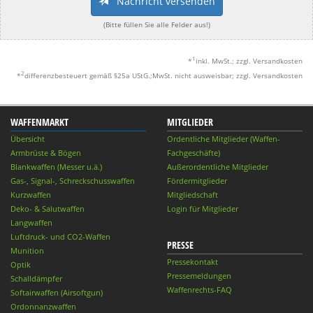
Nachricht versenden
(Bitte füllen Sie alle Felder aus!)
1
*
inkl. MwSt.; zzgl. Versandkosten
2
*
differenzbesteuert gemäß §25a UStG.;MwSt. nicht ausweisbar; zzgl. Versandkosten
WAFFENMARKT
MITGLIEDER
Übersicht
Ordentliche Mitglieder (Waffen-
Armbrüste & Bögen
Fachgeschäfte)
Blankwaffen (Messer u.ä.)
Außerordentliche Mitglieder
Gas-, Signal-, Schreckschusswaffen
Fördermitglieder
Kurzwaffen
Mitgliedschaft
Deko- & Salutwaffen
Login für Mitglieder
Langwaffen
Luftdruck- und CO2-Waffen
PRESSE
Munition
Pressekontakt
Optik
Pressemeldungen
Schalldämpfer
Waffenrechts-FAQ
Softairwaffen (Airsoftgun)
Ordonnanzwaffen