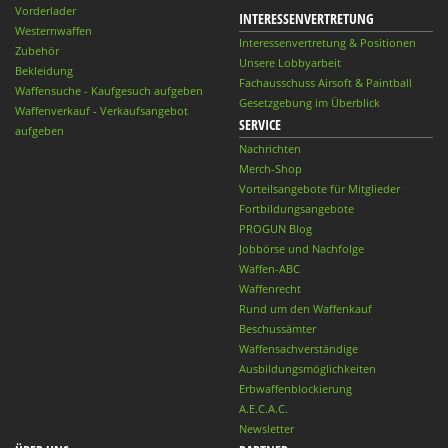
Vorderlader
INTERESSENVERTRETUNG
Westernwaffen
Interessenvertretung & Positionen
Zubehör
Unsere Lobbyarbeit
Bekleidung
Fachausschuss Airsoft & Paintball
Waffensuche - Kaufgesuch aufgeben
Gesetzgebung im Überblick
Waffenverkauf - Verkaufsangebot
SERVICE
aufgeben
Nachrichten
Merch-Shop
Vorteilsangebote für Mitglieder
Fortbildungsangebote
PROGUN Blog
Jobbörse und Nachfolge
Waffen-ABC
Waffenrecht
Rund um den Waffenkauf
Beschussämter
Waffensachverständige
Ausbildungsmöglichkeiten
Erbwaffenblockierung
A.E.C.A.C.
Newsletter