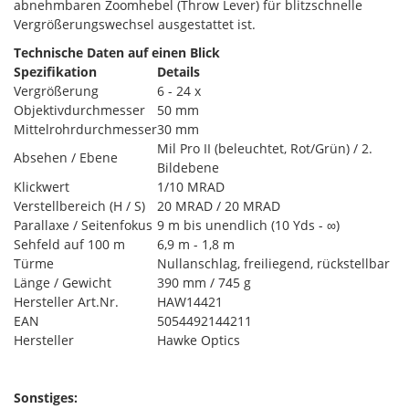
abnehmbaren Zoomhebel (Throw Lever) für blitzschnelle
Vergrößerungswechsel ausgestattet ist.
Technische Daten auf einen Blick
Spezifikation
Details
Vergrößerung
6 - 24 x
Objektivdurchmesser
50 mm
Mittelrohrdurchmesser
30 mm
Mil Pro II (beleuchtet, Rot/Grün) / 2.
Absehen / Ebene
Bildebene
Klickwert
1/10 MRAD
Verstellbereich (H / S)
20 MRAD / 20 MRAD
Parallaxe / Seitenfokus
9 m bis unendlich (10 Yds - ∞)
Sehfeld auf 100 m
6,9 m - 1,8 m
Türme
Nullanschlag, freiliegend, rückstellbar
Länge / Gewicht
390 mm / 745 g
Hersteller Art.Nr.
HAW14421
EAN
5054492144211
Hersteller
Hawke Optics
Sonstiges: