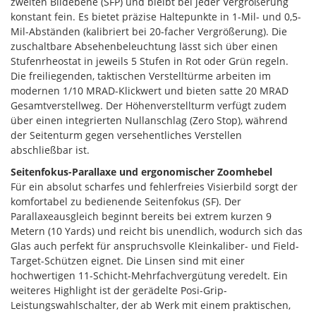
zweiten Bildebene (SFP) und bleibt bei jeder Vergrößerung
konstant fein. Es bietet präzise Haltepunkte in 1-Mil- und 0,5-
Mil-Abständen (kalibriert bei 20-facher Vergrößerung). Die
zuschaltbare Absehenbeleuchtung lässt sich über einen
Stufenrheostat in jeweils 5 Stufen in Rot oder Grün regeln.
Die freiliegenden, taktischen Verstelltürme arbeiten im
modernen 1/10 MRAD-Klickwert und bieten satte 20 MRAD
Gesamtverstellweg. Der Höhenverstellturm verfügt zudem
über einen integrierten Nullanschlag (Zero Stop), während
der Seitenturm gegen versehentliches Verstellen
abschließbar ist.
Seitenfokus-Parallaxe und ergonomischer Zoomhebel
Für ein absolut scharfes und fehlerfreies Visierbild sorgt der
komfortabel zu bedienende Seitenfokus (SF). Der
Parallaxeausgleich beginnt bereits bei extrem kurzen 9
Metern (10 Yards) und reicht bis unendlich, wodurch sich das
Glas auch perfekt für anspruchsvolle Kleinkaliber- und Field-
Target-Schützen eignet. Die Linsen sind mit einer
hochwertigen 11-Schicht-Mehrfachvergütung veredelt. Ein
weiteres Highlight ist der gerädelte Posi-Grip-
Leistungswahlschalter, der ab Werk mit einem praktischen,