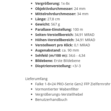
Vergrößerung:
1x-8x
Objektivdurchmesser:
24 mm
Mittelrohrdurchmesser:
34 mm
Länge:
27,8 cm
Gewicht:
567 g
Parallaxe-Einstellung:
100 m
Seiten-Verstellbereich:
34,91 MRAD
Höhen-Verstellbereich:
34,91 MRAD
Verstellwert pro Klick:
0,1 MRAD
Augenabstand:
ca. 90 mm
Sehfeld (m/100 m):
34,6 - 4,34
Bildebene:
Erste Bildebene
Dioptrienverstellung:
+3/-3
Lieferumfang
Falke 1-8×24 PRO-Serie Gen2 FFP Zielfernroh
Vormontierter Wabenfilter
Vergrößerungs-Verstellhebel
Benutzerhandbuch