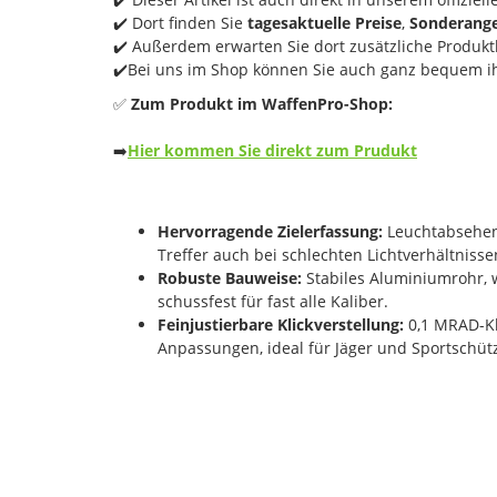
✔️ Dort finden Sie
tagesaktuelle Preise
,
Sonderang
✔️ Außerdem erwarten Sie dort zusätzliche Produktb
✔️Bei uns im Shop können Sie auch ganz bequem ih
✅
Zum Produkt im WaffenPro-Shop:
➡️
Hier kommen Sie direkt zum Prudukt
Hervorragende Zielerfassung:
Leuchtabsehen i
Treffer auch bei schlechten Lichtverhältnisse
Robuste Bauweise:
Stabiles Aluminiumrohr, w
schussfest für fast alle Kaliber.
Feinjustierbare Klickverstellung:
0,1 MRAD-Kl
Anpassungen, ideal für Jäger und Sportschüt