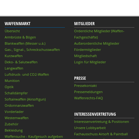
WAFFENMARKT
MITGLIEDER
Übersicht
Ordentliche Mitglieder (Waffen-
Armbrüste & Bögen
Fachgeschäfte)
Blankwaffen (Messer u.ä.)
Außerordentliche Mitglieder
Gas-, Signal-, Schreckschusswaffen
Fördermitglieder
Kurzwaffen
Mitgliedschaft
Deko- & Salutwaffen
Login für Mitglieder
Langwaffen
Luftdruck- und CO2-Waffen
PRESSE
Munition
Pressekontakt
Optik
Pressemeldungen
Schalldämpfer
Waffenrechts-FAQ
Softairwaffen (Airsoftgun)
Ordonnanzwaffen
Vorderlader
INTERESSENVERTRETUNG
Westernwaffen
Interessenvertretung & Positionen
Zubehör
Unsere Lobbyarbeit
Bekleidung
Fachausschuss Airsoft & Paintball
Waffensuche - Kaufgesuch aufgeben