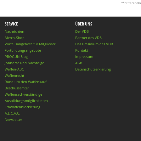
2
*
differenzb
SERVICE
ÜBER UNS
Nachrichten
Der VDB
Merch-Shop
Partner des VDB
Vorteilsangebote für Mitglieder
Das Präsidium des VDB
Fortbildungsangebote
Kontakt
PROGUN Blog
Impressum
Jobbörse und Nachfolge
AGB
Waffen-ABC
Datenschutzerklärung
Waffenrecht
Rund um den Waffenkauf
Beschussämter
Waffensachverständige
Ausbildungsmöglichkeiten
Erbwaffenblockierung
A.E.C.A.C.
Newsletter