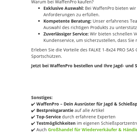
Warum bei WaffenPro kaufen?
Exklusive Auswahl:
Bei WaffenPro bieten wir 
Anforderungen zu erfüllen.
Kompetente Beratung:
Unser erfahrenes Team
Auswahl des richtigen Produkts zu unterstüt
Zuverlässiger Service:
Wir bieten schnellen V
Kundenservice, um sicherzustellen, dass Sie
Erleben Sie die Vorteile des FALKE 1-8x24 PRO SAS G
Sportschützen.
Jetzt bei WaffenPro bestellen und Ihre Jagd- und 
Sonstiges:
✔️
WaffenPro – Dein Ausrüster für Jagd & Schießs
✔️
Bestpreisgarantie
auf alle Artikel
✔️
Top-Service
durch erfahrene Experten
✔️
Testmöglichkeiten
im eigenen Schießsportzentr
✔️ Auch
Großhandel für Wiederverkäufer & Händl