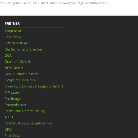
esteuert gemäß §25a UStG.;MwSt. nicht ausweisbar; zzgl. Versandkosten
PARTNER
Ampere AG
CarFleet24
CRONBANK AG
Der Sicherheits-Checker
GGA
GrantLift GmbH
HQS GmbH
IWA OutdoorClassics
KVoptimal.de GmbH
OverNight Express & Logistics GmbH
PiP Laser
Pro Image
ProvenExpert
Rechtliche Unterstützung
A.T.U.
BSG-Wüst Data Security GmbH
DPD
First Data