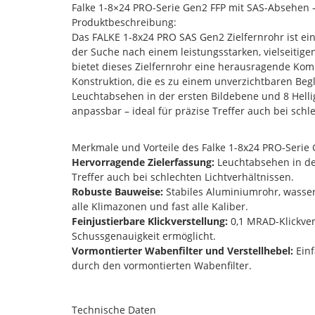
Falke 1-8×24 PRO-Serie Gen2 FFP mit SAS-Absehen – 
Produktbeschreibung:
Das FALKE 1-8x24 PRO SAS Gen2 Zielfernrohr ist ein
der Suche nach einem leistungsstarken, vielseitigen
bietet dieses Zielfernrohr eine herausragende Kom
Konstruktion, die es zu einem unverzichtbaren Begl
Leuchtabsehen in der ersten Bildebene und 8 Hellig
anpassbar – ideal für präzise Treffer auch bei schl
Merkmale und Vorteile des Falke 1-8x24 PRO-Serie
Hervorragende Zielerfassung:
Leuchtabsehen in der 
Treffer auch bei schlechten Lichtverhältnissen.
Robuste Bauweise:
Stabiles Aluminiumrohr, wasserd
alle Klimazonen und fast alle Kaliber.
Feinjustierbare Klickverstellung:
0,1 MRAD-Klickver
Schussgenauigkeit ermöglicht.
Vormontierter Wabenfilter und Verstellhebel:
Einf
durch den vormontierten Wabenfilter.
Technische Daten