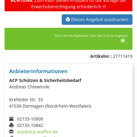
ACHTUNG:
Zum Kauf dieses Produkts ist die Vorlage der
Erwerbsberechtigung erforderlich !!!
Dieses Angebot ausdrucken
Preis und Verfügbarkeit über den Link im Angebot!
*
1
Artikelnr.:
27711419
Anbieterinformationen
ACP Schützen & Sicherheitsbedarf
Andreas Chlewinski
Krefelder Str. 33
41539 Dormagen (Nordrhein-Westfalen)
02133-10909
02133-10842
acp@acp-waffen.de