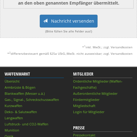
an den oben genannten Empfänger übermittelt.
Nachricht versenden
(Bitte füllen Sie alle Felder aus!)
1
*
inkl. MwSt.; zzgl. Versandkosten
2
*
differenzbesteuert gemäß §25a UStG.;MwSt. nicht ausweisbar; zzgl. Versandkosten
WAFFENMARKT
MITGLIEDER
Übersicht
Ordentliche Mitglieder (Waffen-
Armbrüste & Bögen
Fachgeschäfte)
Blankwaffen (Messer u.ä.)
Außerordentliche Mitglieder
Gas-, Signal-, Schreckschusswaffen
Fördermitglieder
Kurzwaffen
Mitgliedschaft
Deko- & Salutwaffen
Login für Mitglieder
Langwaffen
Luftdruck- und CO2-Waffen
PRESSE
Munition
Pressekontakt
Optik