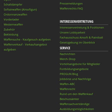
Pressemeldungen
Schalldämpfer
Waffenrechts-FAQ
Softairwaffen (Airsoftgun)
Ordonnanzwaffen
Vorderlader
INTERESSENVERTRETUNG
Westernwaffen
Interessenvertretung & Positionen
Zubehör
Unsere Lobbyarbeit
Bekleidung
Fachausschuss Airsoft & Paintball
Waffensuche - Kaufgesuch aufgeben
Gesetzgebung im Überblick
Waffenverkauf - Verkaufsangebot
SERVICE
aufgeben
Nachrichten
Merch-Shop
Vorteilsangebote für Mitglieder
Fortbildungsangebote
PROGUN Blog
Jobbörse und Nachfolge
Waffen-ABC
Waffenrecht
Rund um den Waffenkauf
Beschussämter
Waffensachverständige
Ausbildungsmöglichkeiten