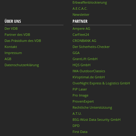
Erbwaffenblockierung
A.E.C.A.C.
Newsletter
ÜBER UNS
PARTNER
Der VDB
Ampere AG
Partner des VDB
CarFleet24
Das Präsidium des VDB
CRONBANK AG
Kontakt
Der Sicherheits-Checker
Impressum
GGA
AGB
GrantLift GmbH
Datenschutzerklärung
HQS GmbH
IWA OutdoorClassics
KVoptimal.de GmbH
OverNight Express & Logistics GmbH
PiP Laser
Pro Image
ProvenExpert
Rechtliche Unterstützung
A.T.U.
BSG-Wüst Data Security GmbH
DPD
First Data