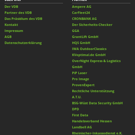
Der VDB
Ampere AG
Partner des VDB
CarFleet24
Das Präsidium des VDB
CRONBANK AG
Kontakt
Der Sicherheits-Checker
Impressum
GGA
AGB
GrantLift GmbH
Datenschutzerklärung
HQS GmbH
IWA OutdoorClassics
KVoptimal.de GmbH
OverNight Express & Logistics
GmbH
PiP Laser
Pro Image
ProvenExpert
Rechtliche Unterstützung
A.T.U.
BSG-Wüst Data Security GmbH
DPD
First Data
Handelsverband Hessen
Landbell AG
Rheinischer-Inkassodienst e.K.