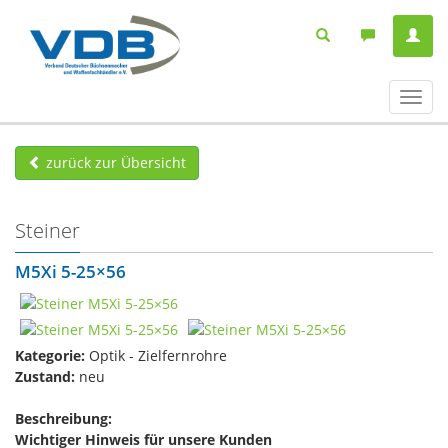
Navig
ein-/
zurück zur Übersicht
Steiner
M5Xi 5-25×56
Kategorie:
Optik - Zielfernrohre
Zustand:
neu
Beschreibung:
Wichtiger Hinweis für unsere Kunden