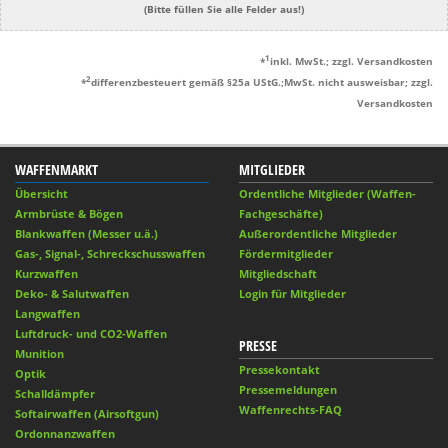
(Bitte füllen Sie alle Felder aus!)
1
*
inkl. MwSt.; zzgl. Versandkosten
2
*
differenzbesteuert gemäß §25a UStG.;MwSt. nicht ausweisbar; zzgl.
Versandkosten
WAFFENMARKT
MITGLIEDER
Übersicht
Ordentliche Mitglieder (Waffen-
Armbrüste & Bögen
Fachgeschäfte)
Blankwaffen (Messer u.ä.)
Außerordentliche Mitglieder
Gas-, Signal-, Schreckschusswaffen
Fördermitglieder
Kurzwaffen
Mitgliedschaft
Deko- & Salutwaffen
Login für Mitglieder
Langwaffen
Luftdruck- und CO2-Waffen
PRESSE
Munition
Pressekontakt
Optik
Pressemeldungen
Schalldämpfer
Waffenrechts-FAQ
Softairwaffen (Airsoftgun)
Ordonnanzwaffen