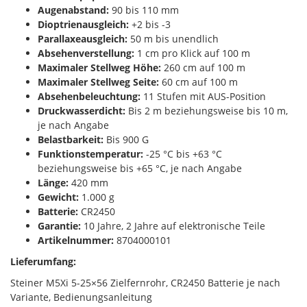
Augenabstand:
90 bis 110 mm
Dioptrienausgleich:
+2 bis -3
Parallaxeausgleich:
50 m bis unendlich
Absehenverstellung:
1 cm pro Klick auf 100 m
Maximaler Stellweg Höhe:
260 cm auf 100 m
Maximaler Stellweg Seite:
60 cm auf 100 m
Absehenbeleuchtung:
11 Stufen mit AUS-Position
Druckwasserdicht:
Bis 2 m beziehungsweise bis 10 m,
je nach Angabe
Belastbarkeit:
Bis 900 G
Funktionstemperatur:
-25 °C bis +63 °C
beziehungsweise bis +65 °C, je nach Angabe
Länge:
420 mm
Gewicht:
1.000 g
Batterie:
CR2450
Garantie:
10 Jahre, 2 Jahre auf elektronische Teile
Artikelnummer:
8704000101
Lieferumfang:
Steiner M5Xi 5-25×56 Zielfernrohr, CR2450 Batterie je nach
Variante, Bedienungsanleitung