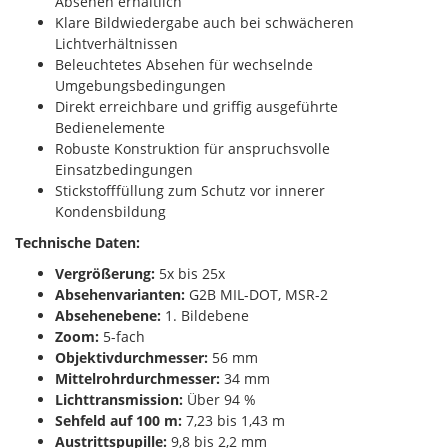
Absehen erhältlich
Klare Bildwiedergabe auch bei schwächeren
Lichtverhältnissen
Beleuchtetes Absehen für wechselnde
Umgebungsbedingungen
Direkt erreichbare und griffig ausgeführte
Bedienelemente
Robuste Konstruktion für anspruchsvolle
Einsatzbedingungen
Stickstofffüllung zum Schutz vor innerer
Kondensbildung
Technische Daten:
Vergrößerung:
5x bis 25x
Absehenvarianten:
G2B MIL-DOT, MSR-2
Absehenebene:
1. Bildebene
Zoom:
5-fach
Objektivdurchmesser:
56 mm
Mittelrohrdurchmesser:
34 mm
Lichttransmission:
Über 94 %
Sehfeld auf 100 m:
7,23 bis 1,43 m
Austrittspupille:
9,8 bis 2,2 mm