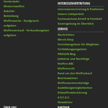
Vorderlader
INTERESSENVERTRETUNG
Westernwaffen
Interessenvertretung & Positionen
Zubehör
Unsere Lobbyarbeit
Bekleidung
Fachausschuss Airsoft & Paintball
Waffensuche - Kaufgesuch
Gesetzgebung im Überblick
aufgeben
SERVICE
Waffenverkauf - Verkaufsangebot
Nachrichten
aufgeben
Merch-Shop
Vorteilsangebote für Mitglieder
Fortbildungsangebote
PROGUN Blog
Jobbörse und Nachfolge
Waffen-ABC
Waffenrecht
Rund um den Waffenkauf
Beschussämter
Waffensachverständige
Ausbildungsmöglichkeiten
Erbwaffenblockierung
A.E.C.A.C.
Newsletter
ÜBER UNS
PARTNER