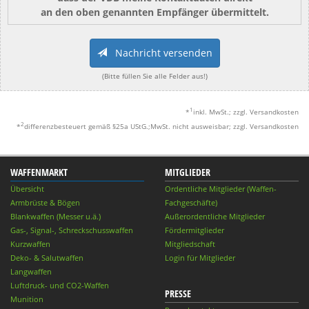
an den oben genannten Empfänger übermittelt.
Nachricht versenden
(Bitte füllen Sie alle Felder aus!)
1
*
inkl. MwSt.; zzgl. Versandkosten
2
*
differenzbesteuert gemäß §25a UStG.;MwSt. nicht ausweisbar; zzgl. Versandkosten
WAFFENMARKT
MITGLIEDER
Übersicht
Ordentliche Mitglieder (Waffen-
Armbrüste & Bögen
Fachgeschäfte)
Blankwaffen (Messer u.ä.)
Außerordentliche Mitglieder
Gas-, Signal-, Schreckschusswaffen
Fördermitglieder
Kurzwaffen
Mitgliedschaft
Deko- & Salutwaffen
Login für Mitglieder
Langwaffen
Luftdruck- und CO2-Waffen
PRESSE
Munition