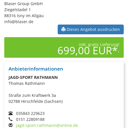
Blaser Group GmbH
Ziegelstadel 1
88316 Isny im Allgäu
info@blaser.de
Dieses Angebot ausdrucken
inkl. gratis Lieferung!
699,00 EUR*
1
Anbieterinformationen
JAGD-SPORT RATHMANN
Thomas Rathmann
Straße zum Kraftwerk 3a
02788 Hirschfelde (Sachsen)
035843 229623
0151 22809188
jagd-sport-rathmann@online.de