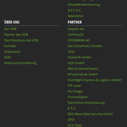
Erbwaffenblockierung
A.E.C.A.C.
Newsletter
ÜBER UNS
PARTNER
Der VDB
Ampere AG
Partner des VDB
CarFleet24
Das Präsidium des VDB
CRONBANK AG
Kontakt
Der Sicherheits-Checker
Impressum
GGA
AGB
GrantLift GmbH
Datenschutzerklärung
HQS GmbH
IWA OutdoorClassics
KVoptimal.de GmbH
OverNight Express & Logistics GmbH
PiP Laser
Pro Image
ProvenExpert
Rechtliche Unterstützung
A.T.U.
BSG-Wüst Data Security GmbH
DPD
First Data