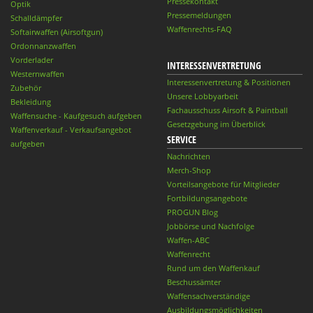
Pressekontakt
Optik
Pressemeldungen
Schalldämpfer
Waffenrechts-FAQ
Softairwaffen (Airsoftgun)
Ordonnanzwaffen
Vorderlader
INTERESSENVERTRETUNG
Westernwaffen
Interessenvertretung & Positionen
Zubehör
Unsere Lobbyarbeit
Bekleidung
Fachausschuss Airsoft & Paintball
Waffensuche - Kaufgesuch aufgeben
Gesetzgebung im Überblick
Waffenverkauf - Verkaufsangebot
SERVICE
aufgeben
Nachrichten
Merch-Shop
Vorteilsangebote für Mitglieder
Fortbildungsangebote
PROGUN Blog
Jobbörse und Nachfolge
Waffen-ABC
Waffenrecht
Rund um den Waffenkauf
Beschussämter
Waffensachverständige
Ausbildungsmöglichkeiten