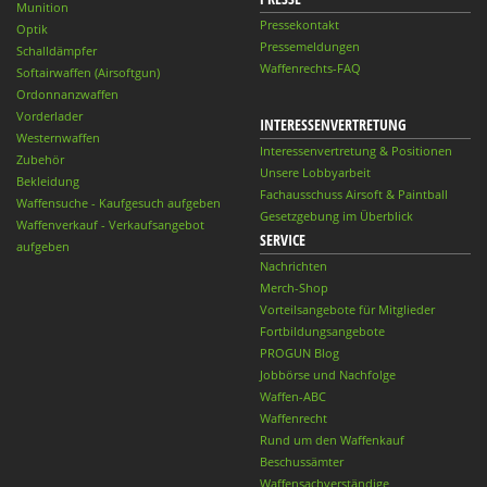
Munition
Pressekontakt
Optik
Pressemeldungen
Schalldämpfer
Waffenrechts-FAQ
Softairwaffen (Airsoftgun)
Ordonnanzwaffen
Vorderlader
INTERESSENVERTRETUNG
Westernwaffen
Interessenvertretung & Positionen
Zubehör
Unsere Lobbyarbeit
Bekleidung
Fachausschuss Airsoft & Paintball
Waffensuche - Kaufgesuch aufgeben
Gesetzgebung im Überblick
Waffenverkauf - Verkaufsangebot
SERVICE
aufgeben
Nachrichten
Merch-Shop
Vorteilsangebote für Mitglieder
Fortbildungsangebote
PROGUN Blog
Jobbörse und Nachfolge
Waffen-ABC
Waffenrecht
Rund um den Waffenkauf
Beschussämter
Waffensachverständige