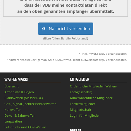
dass der VDB meine Kontaktdaten direkt
an den oben genannten Empfänger übermittelt.
Nachricht versenden
(Bitte füllen Sie alle Felder aus!)
1
*
inkl. MwSt.; zzgl. Versandkosten
2
*
differenzbesteuert gemäß §25a UStG.;MwSt. nicht ausweisbar; zzgl. Versandkosten
WAFFENMARKT
MITGLIEDER
Übersicht
Ordentliche Mitglieder (Waffen-
Armbrüste & Bögen
Fachgeschäfte)
Blankwaffen (Messer u.ä.)
Außerordentliche Mitglieder
Gas-, Signal-, Schreckschusswaffen
Fördermitglieder
Kurzwaffen
Mitgliedschaft
Deko- & Salutwaffen
Login für Mitglieder
Langwaffen
Luftdruck- und CO2-Waffen
PRESSE