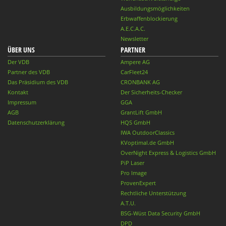
Ausbildungsmöglichkeiten
Erbwaffenblockierung
A.E.C.A.C.
Newsletter
ÜBER UNS
PARTNER
Der VDB
Ampere AG
Partner des VDB
CarFleet24
Das Präsidium des VDB
CRONBANK AG
Kontakt
Der Sicherheits-Checker
Impressum
GGA
AGB
GrantLift GmbH
Datenschutzerklärung
HQS GmbH
IWA OutdoorClassics
KVoptimal.de GmbH
OverNight Express & Logistics GmbH
PiP Laser
Pro Image
ProvenExpert
Rechtliche Unterstützung
A.T.U.
BSG-Wüst Data Security GmbH
DPD