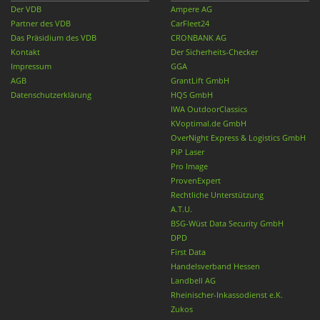
Der VDB
Ampere AG
Partner des VDB
CarFleet24
Das Präsidium des VDB
CRONBANK AG
Kontakt
Der Sicherheits-Checker
Impressum
GGA
AGB
GrantLift GmbH
Datenschutzerklärung
HQS GmbH
IWA OutdoorClassics
KVoptimal.de GmbH
OverNight Express & Logistics GmbH
PiP Laser
Pro Image
ProvenExpert
Rechtliche Unterstützung
A.T.U.
BSG-Wüst Data Security GmbH
DPD
First Data
Handelsverband Hessen
Landbell AG
Rheinischer-Inkassodienst e.K.
Zukos