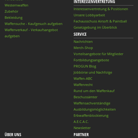
INTERESSENVERTRETUNG
Westernwaffen
Interessenvertretung & Positionen
Zubehör
Unsere Lobbyarbeit
Bekleidung
Fachausschuss Airsoft & Paintball
Waffensuche - Kaufgesuch aufgeben
Gesetzgebung im Überblick
Waffenverkauf - Verkaufsangebot
SERVICE
aufgeben
Nachrichten
Merch-Shop
Vorteilsangebote für Mitglieder
Fortbildungsangebote
PROGUN Blog
Jobbörse und Nachfolge
Waffen-ABC
Waffenrecht
Rund um den Waffenkauf
Beschussämter
Waffensachverständige
Ausbildungsmöglichkeiten
Erbwaffenblockierung
A.E.C.A.C.
Newsletter
ÜBER UNS
PARTNER