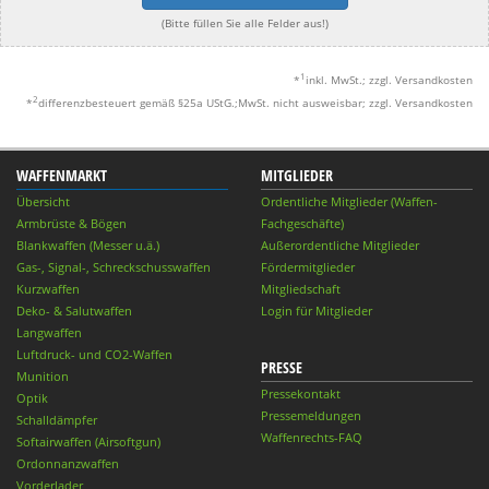
(Bitte füllen Sie alle Felder aus!)
1
*
inkl. MwSt.; zzgl. Versandkosten
2
*
differenzbesteuert gemäß §25a UStG.;MwSt. nicht ausweisbar; zzgl. Versandkosten
WAFFENMARKT
MITGLIEDER
Übersicht
Ordentliche Mitglieder (Waffen-
Armbrüste & Bögen
Fachgeschäfte)
Blankwaffen (Messer u.ä.)
Außerordentliche Mitglieder
Gas-, Signal-, Schreckschusswaffen
Fördermitglieder
Kurzwaffen
Mitgliedschaft
Deko- & Salutwaffen
Login für Mitglieder
Langwaffen
Luftdruck- und CO2-Waffen
PRESSE
Munition
Pressekontakt
Optik
Pressemeldungen
Schalldämpfer
Waffenrechts-FAQ
Softairwaffen (Airsoftgun)
Ordonnanzwaffen
Vorderlader