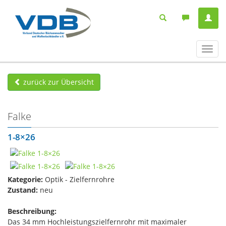
Navig
ein-/
zurück zur Übersicht
Falke
1-8×26
Kategorie:
Optik - Zielfernrohre
Zustand:
neu
Beschreibung:
Das 34 mm Hochleistungszielfernrohr mit maximaler