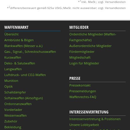
1
*
inkl. MwSt.; zzgl. Versandkosten
2
*
differenzbesteuert gemäß §25a UStG.;MwSt. nicht ausweisbar; zzgl. Versandkosten
WAFFENMARKT
MITGLIEDER
Übersicht
Ordentliche Mitglieder (Waffen-
Armbrüste & Bögen
Fachgeschäfte)
Blankwaffen (Messer u.ä.)
Außerordentliche Mitglieder
Gas-, Signal-, Schreckschusswaffen
Fördermitglieder
Kurzwaffen
Mitgliedschaft
Deko- & Salutwaffen
Login für Mitglieder
Langwaffen
Luftdruck- und CO2-Waffen
PRESSE
Munition
Pressekontakt
Optik
Pressemeldungen
Schalldämpfer
Waffenrechts-FAQ
Softairwaffen (Airsoftgun)
Ordonnanzwaffen
Vorderlader
INTERESSENVERTRETUNG
Westernwaffen
Interessenvertretung & Positionen
Zubehör
Unsere Lobbyarbeit
Bekleidung