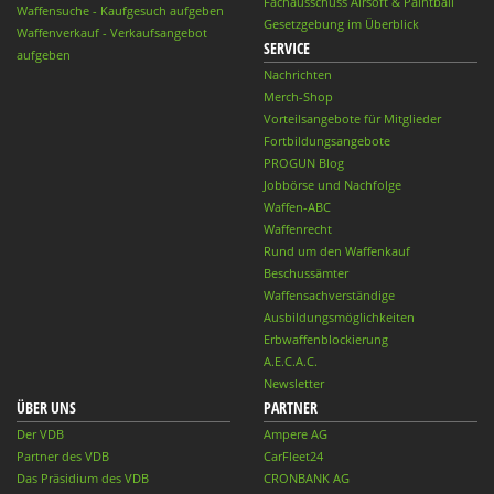
Fachausschuss Airsoft & Paintball
Waffensuche - Kaufgesuch aufgeben
Gesetzgebung im Überblick
Waffenverkauf - Verkaufsangebot
SERVICE
aufgeben
Nachrichten
Merch-Shop
Vorteilsangebote für Mitglieder
Fortbildungsangebote
PROGUN Blog
Jobbörse und Nachfolge
Waffen-ABC
Waffenrecht
Rund um den Waffenkauf
Beschussämter
Waffensachverständige
Ausbildungsmöglichkeiten
Erbwaffenblockierung
A.E.C.A.C.
Newsletter
ÜBER UNS
PARTNER
Der VDB
Ampere AG
Partner des VDB
CarFleet24
Das Präsidium des VDB
CRONBANK AG