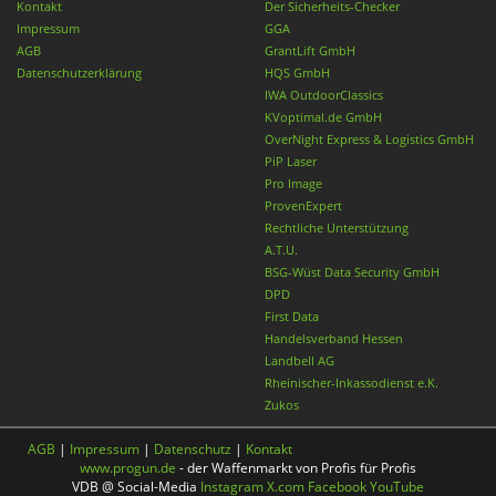
Kontakt
Der Sicherheits-Checker
Impressum
GGA
AGB
GrantLift GmbH
Datenschutzerklärung
HQS GmbH
IWA OutdoorClassics
KVoptimal.de GmbH
OverNight Express & Logistics GmbH
PiP Laser
Pro Image
ProvenExpert
Rechtliche Unterstützung
A.T.U.
BSG-Wüst Data Security GmbH
DPD
First Data
Handelsverband Hessen
Landbell AG
Rheinischer-Inkassodienst e.K.
Zukos
AGB
|
Impressum
|
Datenschutz
|
Kontakt
www.progun.de
- der Waffenmarkt von Profis für Profis
VDB @ Social-Media
Instagram
X.com
Facebook
YouTube