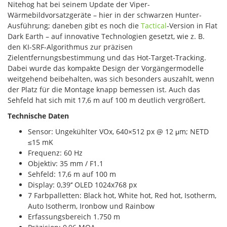
Nitehog hat bei seinem Update der Viper-
Wärmebildvorsatzgeräte – hier in der schwarzen Hunter-
Ausführung; daneben gibt es noch die
Tactical
-Version in Flat
Dark Earth – auf innovative Technologien gesetzt, wie z. B.
den KI-SRF-Algorithmus zur präzisen
Zielentfernungsbestimmung und das Hot-Target-Tracking.
Dabei wurde das kompakte Design der Vorgängermodelle
weitgehend beibehalten, was sich besonders auszahlt, wenn
der Platz für die Montage knapp bemessen ist. Auch das
Sehfeld hat sich mit 17,6 m auf 100 m deutlich vergrößert.
Technische Daten
Sensor: Ungekühlter VOx, 640×512 px @ 12 μm; NETD
≤15 mK
Frequenz: 60 Hz
Objektiv: 35 mm / F1.1
Sehfeld: 17,6 m auf 100 m
Display: 0,39‘‘ OLED 1024x768 px
7 Farbpalletten: Black hot, White hot, Red hot, Isotherm,
Auto Isotherm, Ironbow und Rainbow
Erfassungsbereich 1.750 m