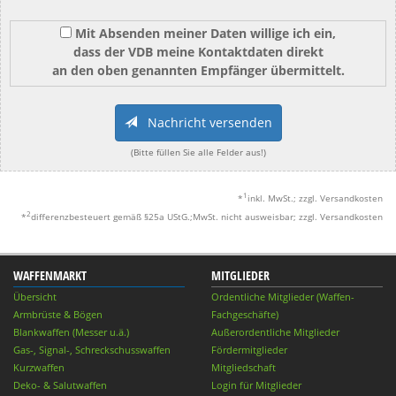
Mit Absenden meiner Daten willige ich ein,
dass der VDB meine Kontaktdaten direkt
an den oben genannten Empfänger übermittelt.
Nachricht versenden
(Bitte füllen Sie alle Felder aus!)
1
*
inkl. MwSt.; zzgl. Versandkosten
2
*
differenzbesteuert gemäß §25a UStG.;MwSt. nicht ausweisbar; zzgl. Versandkosten
WAFFENMARKT
MITGLIEDER
Übersicht
Ordentliche Mitglieder (Waffen-
Armbrüste & Bögen
Fachgeschäfte)
Blankwaffen (Messer u.ä.)
Außerordentliche Mitglieder
Gas-, Signal-, Schreckschusswaffen
Fördermitglieder
Kurzwaffen
Mitgliedschaft
Deko- & Salutwaffen
Login für Mitglieder