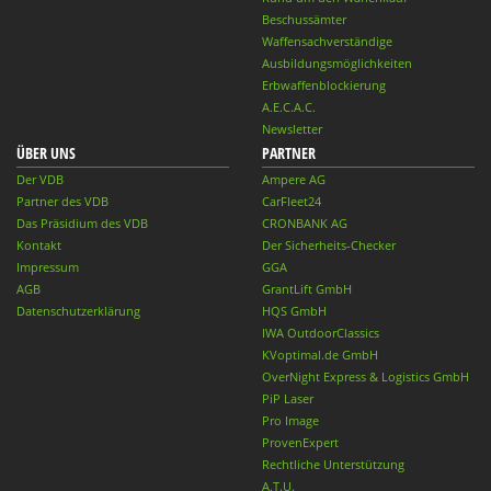
Beschussämter
Waffensachverständige
Ausbildungsmöglichkeiten
Erbwaffenblockierung
A.E.C.A.C.
Newsletter
ÜBER UNS
PARTNER
Der VDB
Ampere AG
Partner des VDB
CarFleet24
Das Präsidium des VDB
CRONBANK AG
Kontakt
Der Sicherheits-Checker
Impressum
GGA
AGB
GrantLift GmbH
Datenschutzerklärung
HQS GmbH
IWA OutdoorClassics
KVoptimal.de GmbH
OverNight Express & Logistics GmbH
PiP Laser
Pro Image
ProvenExpert
Rechtliche Unterstützung
A.T.U.