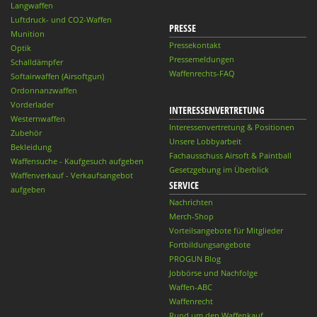
Langwaffen
Luftdruck- und CO2-Waffen
PRESSE
Munition
Pressekontakt
Optik
Pressemeldungen
Schalldämpfer
Waffenrechts-FAQ
Softairwaffen (Airsoftgun)
Ordonnanzwaffen
Vorderlader
INTERESSENVERTRETUNG
Westernwaffen
Interessenvertretung & Positionen
Zubehör
Unsere Lobbyarbeit
Bekleidung
Fachausschuss Airsoft & Paintball
Waffensuche - Kaufgesuch aufgeben
Gesetzgebung im Überblick
Waffenverkauf - Verkaufsangebot
SERVICE
aufgeben
Nachrichten
Merch-Shop
Vorteilsangebote für Mitglieder
Fortbildungsangebote
PROGUN Blog
Jobbörse und Nachfolge
Waffen-ABC
Waffenrecht
Rund um den Waffenkauf