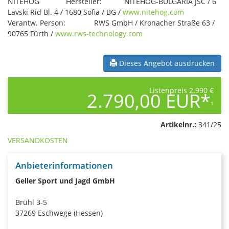
NITEHOG Hersteller: NITEHOG-BULGARIA JSC / 6
Lavski Rid Bl. 4 / 1680 Sofia / BG /
www.nitehog.com
Verantw. Person: RWS GmbH / Kronacher Straße 63 /
90765 Fürth /
www.rws-technology.com
Dieses Angebot ausdrucken
Listenpreis 2.990 €
2.790,00 EUR*
1
Artikelnr.:
341/25
VERSANDKOSTEN
Anbieterinformationen
Geller Sport und Jagd GmbH
Brühl 3-5
37269 Eschwege (Hessen)