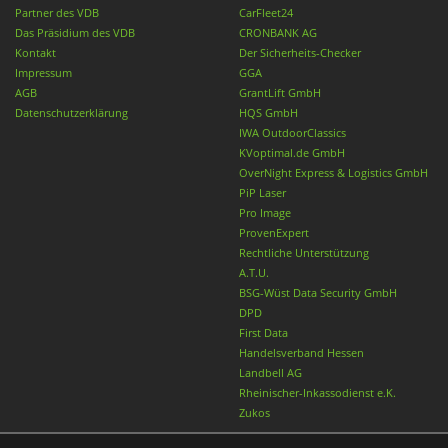
Partner des VDB
CarFleet24
Das Präsidium des VDB
CRONBANK AG
Kontakt
Der Sicherheits-Checker
Impressum
GGA
AGB
GrantLift GmbH
Datenschutzerklärung
HQS GmbH
IWA OutdoorClassics
KVoptimal.de GmbH
OverNight Express & Logistics GmbH
PiP Laser
Pro Image
ProvenExpert
Rechtliche Unterstützung
A.T.U.
BSG-Wüst Data Security GmbH
DPD
First Data
Handelsverband Hessen
Landbell AG
Rheinischer-Inkassodienst e.K.
Zukos