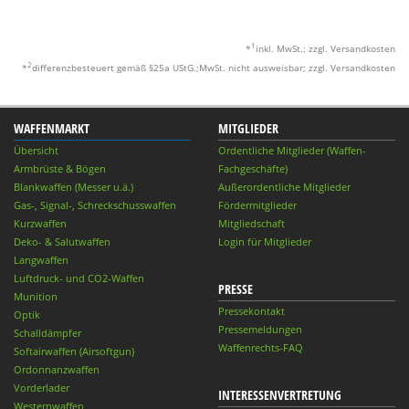
1
*
inkl. MwSt.; zzgl. Versandkosten
2
*
differenzbesteuert gemäß §25a UStG.;MwSt. nicht ausweisbar; zzgl. Versandkosten
WAFFENMARKT
MITGLIEDER
Übersicht
Ordentliche Mitglieder (Waffen-
Armbrüste & Bögen
Fachgeschäfte)
Blankwaffen (Messer u.ä.)
Außerordentliche Mitglieder
Gas-, Signal-, Schreckschusswaffen
Fördermitglieder
Kurzwaffen
Mitgliedschaft
Deko- & Salutwaffen
Login für Mitglieder
Langwaffen
Luftdruck- und CO2-Waffen
PRESSE
Munition
Pressekontakt
Optik
Pressemeldungen
Schalldämpfer
Waffenrechts-FAQ
Softairwaffen (Airsoftgun)
Ordonnanzwaffen
Vorderlader
INTERESSENVERTRETUNG
Westernwaffen