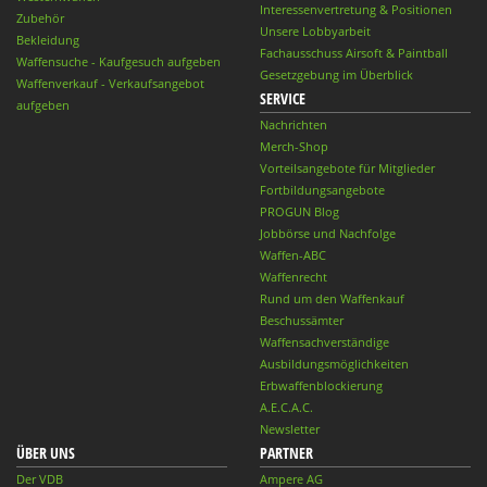
Interessenvertretung & Positionen
Zubehör
Unsere Lobbyarbeit
Bekleidung
Fachausschuss Airsoft & Paintball
Waffensuche - Kaufgesuch aufgeben
Gesetzgebung im Überblick
Waffenverkauf - Verkaufsangebot
SERVICE
aufgeben
Nachrichten
Merch-Shop
Vorteilsangebote für Mitglieder
Fortbildungsangebote
PROGUN Blog
Jobbörse und Nachfolge
Waffen-ABC
Waffenrecht
Rund um den Waffenkauf
Beschussämter
Waffensachverständige
Ausbildungsmöglichkeiten
Erbwaffenblockierung
A.E.C.A.C.
Newsletter
ÜBER UNS
PARTNER
Der VDB
Ampere AG