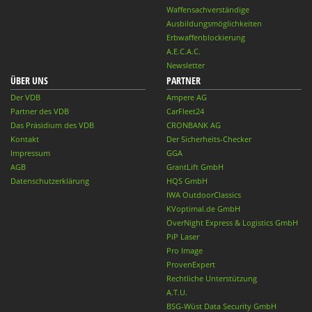
Waffensachverständige
Ausbildungsmöglichkeiten
Erbwaffenblockierung
A.E.C.A.C.
Newsletter
ÜBER UNS
PARTNER
Der VDB
Ampere AG
Partner des VDB
CarFleet24
Das Präsidium des VDB
CRONBANK AG
Kontakt
Der Sicherheits-Checker
Impressum
GGA
AGB
GrantLift GmbH
Datenschutzerklärung
HQS GmbH
IWA OutdoorClassics
KVoptimal.de GmbH
OverNight Express & Logistics GmbH
PiP Laser
Pro Image
ProvenExpert
Rechtliche Unterstützung
A.T.U.
BSG-Wüst Data Security GmbH