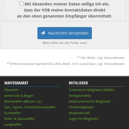
Mit Absenden meiner Daten willige ich ein,
dass der VDB meine Kontaktdaten direkt
an den oben genannten Empfänger übermittelt.
Nachricht versenden
(Bitte füllen Sie alle Felder aus!)
1
*
inkl. MwSt.; zzgl. Versandkosten
2
*
differenzbesteuert gemäß §25a UStG.;MwSt. nicht ausweisbar; zzgl. Versandkosten
WAFFENMARKT
MITGLIEDER
Übersicht
Ordentliche Mitglieder (Waffen-
Armbrüste & Bögen
Fachgeschäfte)
Blankwaffen (Messer u.ä.)
Außerordentliche Mitglieder
Gas-, Signal-, Schreckschusswaffen
Fördermitglieder
Kurzwaffen
Mitgliedschaft
Deko- & Salutwaffen
Login für Mitglieder
Langwaffen