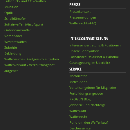
Luftdruck- und CO2-Waffen
PRESSE
Munition
Pressekontakt
Optik
Pressemeldungen
Schalldämpfer
Waffenrechts-FAQ
Softairwaffen (Airsoftgun)
Ordonnanzwaffen
Vorderlader
INTERESSENVERTRETUNG
Westernwaffen
Interessenvertretung & Positionen
Zubehör
Unsere Lobbyarbeit
Bekleidung
Fachausschuss Airsoft & Paintball
Waffensuche - Kaufgesuch aufgeben
Gesetzgebung im Überblick
Waffenverkauf - Verkaufsangebot
SERVICE
aufgeben
Nachrichten
Merch-Shop
Vorteilsangebote für Mitglieder
Fortbildungsangebote
PROGUN Blog
Jobbörse und Nachfolge
Waffen-ABC
Waffenrecht
Rund um den Waffenkauf
Beschussämter