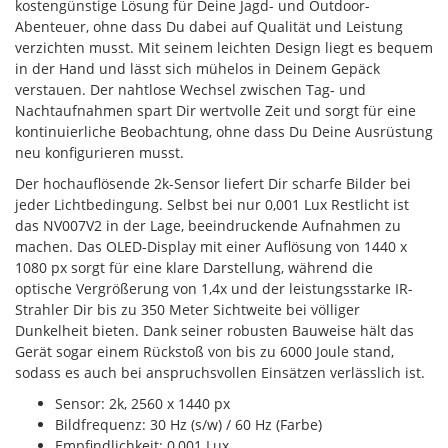
kostengünstige Lösung für Deine Jagd- und Outdoor-
Abenteuer, ohne dass Du dabei auf Qualität und Leistung
verzichten musst. Mit seinem leichten Design liegt es bequem
in der Hand und lässt sich mühelos in Deinem Gepäck
verstauen. Der nahtlose Wechsel zwischen Tag- und
Nachtaufnahmen spart Dir wertvolle Zeit und sorgt für eine
kontinuierliche Beobachtung, ohne dass Du Deine Ausrüstung
neu konfigurieren musst.
Der hochauflösende 2k-Sensor liefert Dir scharfe Bilder bei
jeder Lichtbedingung. Selbst bei nur 0,001 Lux Restlicht ist
das NV007V2 in der Lage, beeindruckende Aufnahmen zu
machen. Das OLED-Display mit einer Auflösung von 1440 x
1080 px sorgt für eine klare Darstellung, während die
optische Vergrößerung von 1,4x und der leistungsstarke IR-
Strahler Dir bis zu 350 Meter Sichtweite bei völliger
Dunkelheit bieten. Dank seiner robusten Bauweise hält das
Gerät sogar einem Rückstoß von bis zu 6000 Joule stand,
sodass es auch bei anspruchsvollen Einsätzen verlässlich ist.
Sensor: 2k, 2560 x 1440 px
Bildfrequenz: 30 Hz (s/w) / 60 Hz (Farbe)
Empfindlichkeit: 0,001 Lux