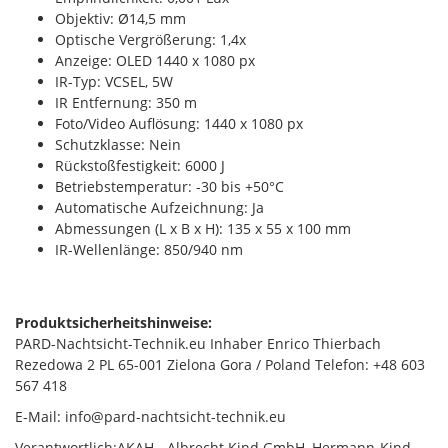
Objektiv: Ø14,5 mm
Optische Vergrößerung: 1,4x
Anzeige: OLED 1440 x 1080 px
IR-Typ: VCSEL, 5W
IR Entfernung: 350 m
Foto/Video Auflösung: 1440 x 1080 px
Schutzklasse: Nein
Rückstoßfestigkeit: 6000 J
Betriebstemperatur: -30 bis +50°C
Automatische Aufzeichnung: Ja
Abmessungen (L x B x H): 135 x 55 x 100 mm
IR-Wellenlänge: 850/940 nm
Produktsicherheitshinweise:
PARD-Nachtsicht-Technik.eu Inhaber Enrico Thierbach
Rezedowa 2 PL 65-001 Zielona Gora / Poland Telefon: +48 603
567 418
E-Mail: info@pard-nachtsicht-technik.eu
Verantwortlich:AKAH - Albrecht Kind GmbH, Hermann-Kind-