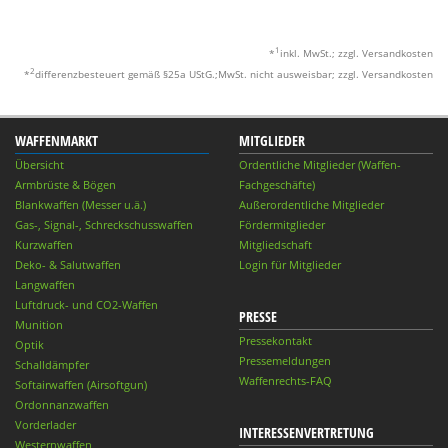
1
*
inkl. MwSt.; zzgl. Versandkosten
2
*
differenzbesteuert gemäß §25a UStG.;MwSt. nicht ausweisbar; zzgl. Versandkosten
WAFFENMARKT
MITGLIEDER
Übersicht
Ordentliche Mitglieder (Waffen-
Armbrüste & Bögen
Fachgeschäfte)
Blankwaffen (Messer u.ä.)
Außerordentliche Mitglieder
Gas-, Signal-, Schreckschusswaffen
Fördermitglieder
Kurzwaffen
Mitgliedschaft
Deko- & Salutwaffen
Login für Mitglieder
Langwaffen
Luftdruck- und CO2-Waffen
PRESSE
Munition
Pressekontakt
Optik
Pressemeldungen
Schalldämpfer
Waffenrechts-FAQ
Softairwaffen (Airsoftgun)
Ordonnanzwaffen
Vorderlader
INTERESSENVERTRETUNG
Westernwaffen