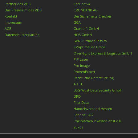
Partner des VDB
CarFleet24
Das Präsidium des VDB
CRONBANK AG
Kontakt
Der Sicherheits-Checker
Impressum
GGA
AGB
GrantLift GmbH
Datenschutzerklärung
HQS GmbH
IWA OutdoorClassics
KVoptimal.de GmbH
OverNight Express & Logistics GmbH
PiP Laser
Pro Image
ProvenExpert
Rechtliche Unterstützung
A.T.U.
BSG-Wüst Data Security GmbH
DPD
First Data
Handelsverband Hessen
Landbell AG
Rheinischer-Inkassodienst e.K.
Zukos