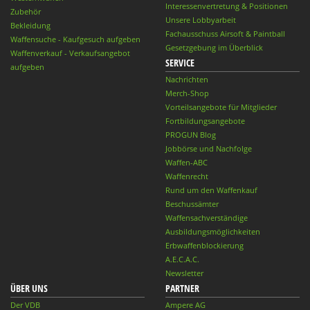
Interessenvertretung & Positionen
Zubehör
Unsere Lobbyarbeit
Bekleidung
Fachausschuss Airsoft & Paintball
Waffensuche - Kaufgesuch aufgeben
Gesetzgebung im Überblick
Waffenverkauf - Verkaufsangebot
SERVICE
aufgeben
Nachrichten
Merch-Shop
Vorteilsangebote für Mitglieder
Fortbildungsangebote
PROGUN Blog
Jobbörse und Nachfolge
Waffen-ABC
Waffenrecht
Rund um den Waffenkauf
Beschussämter
Waffensachverständige
Ausbildungsmöglichkeiten
Erbwaffenblockierung
A.E.C.A.C.
Newsletter
ÜBER UNS
PARTNER
Der VDB
Ampere AG