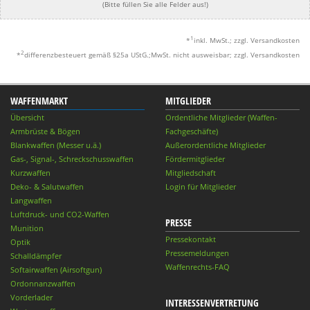
(Bitte füllen Sie alle Felder aus!)
1
*
inkl. MwSt.; zzgl. Versandkosten
2
*
differenzbesteuert gemäß §25a UStG.;MwSt. nicht ausweisbar; zzgl. Versandkosten
WAFFENMARKT
MITGLIEDER
Übersicht
Ordentliche Mitglieder (Waffen-
Armbrüste & Bögen
Fachgeschäfte)
Blankwaffen (Messer u.ä.)
Außerordentliche Mitglieder
Gas-, Signal-, Schreckschusswaffen
Fördermitglieder
Kurzwaffen
Mitgliedschaft
Deko- & Salutwaffen
Login für Mitglieder
Langwaffen
Luftdruck- und CO2-Waffen
PRESSE
Munition
Pressekontakt
Optik
Pressemeldungen
Schalldämpfer
Waffenrechts-FAQ
Softairwaffen (Airsoftgun)
Ordonnanzwaffen
Vorderlader
INTERESSENVERTRETUNG