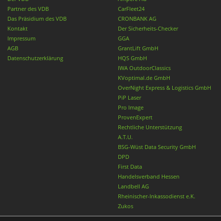
Partner des VDB
CarFleet24
Das Präsidium des VDB
CRONBANK AG
Kontakt
Der Sicherheits-Checker
Impressum
GGA
AGB
GrantLift GmbH
Datenschutzerklärung
HQS GmbH
IWA OutdoorClassics
KVoptimal.de GmbH
OverNight Express & Logistics GmbH
PiP Laser
Pro Image
ProvenExpert
Rechtliche Unterstützung
A.T.U.
BSG-Wüst Data Security GmbH
DPD
First Data
Handelsverband Hessen
Landbell AG
Rheinischer-Inkassodienst e.K.
Zukos