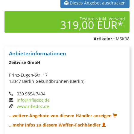
Dieses Angebot ausdrucken
Festpreis inkl. Versand
319,00 EUR*
1
Artikelnr.:
MSK98
Anbieterinformationen
Zeitwise GmbH
Prinz-Eugen-Str. 17
13347 Berlin-Gesundbrunnen (Berlin)
030 9854 7404
info@rifledoc.de
www.rifledoc.de
...weitere Angebote von diesem Händler anzeigen
...mehr Infos zu diesem Waffen-Fachhändler