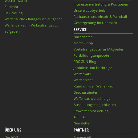
Westernwaffen
Interessenvertretung & Positionen
Zubehör
Unsere Lobbyarbeit
Bekleidung
Fachausschuss Airsoft & Paintball
Waffensuche - Kaufgesuch aufgeben
Gesetzgebung im Überblick
Waffenverkauf - Verkaufsangebot
SERVICE
aufgeben
Nachrichten
Merch-Shop
Vorteilsangebote für Mitglieder
Fortbildungsangebote
PROGUN Blog
Jobbörse und Nachfolge
Waffen-ABC
Waffenrecht
Rund um den Waffenkauf
Beschussämter
Waffensachverständige
Ausbildungsmöglichkeiten
Erbwaffenblockierung
A.E.C.A.C.
Newsletter
ÜBER UNS
PARTNER
Der VDB
Ampere AG