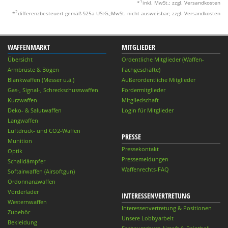
1
*
inkl. MwSt.; zzgl. Versandkosten
2
*
differenzbesteuert gemäß §25a UStG.;MwSt. nicht ausweisbar; zzgl. Versandkosten
WAFFENMARKT
MITGLIEDER
Übersicht
Ordentliche Mitglieder (Waffen-
Armbrüste & Bögen
Fachgeschäfte)
Blankwaffen (Messer u.ä.)
Außerordentliche Mitglieder
Gas-, Signal-, Schreckschusswaffen
Fördermitglieder
Kurzwaffen
Mitgliedschaft
Deko- & Salutwaffen
Login für Mitglieder
Langwaffen
Luftdruck- und CO2-Waffen
PRESSE
Munition
Pressekontakt
Optik
Pressemeldungen
Schalldämpfer
Waffenrechts-FAQ
Softairwaffen (Airsoftgun)
Ordonnanzwaffen
Vorderlader
INTERESSENVERTRETUNG
Westernwaffen
Interessenvertretung & Positionen
Zubehör
Unsere Lobbyarbeit
Bekleidung