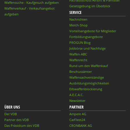
Fachausschuss Airsoft & Paintball
Waffensuche - Kaufgesuch aufgeben
Gesetzgebung im Überblick
Waffenverkauf - Verkaufsangebot
SERVICE
aufgeben
Nachrichten
Merch-Shop
Vorteilsangebote für Mitglieder
Fortbildungsangebote
PROGUN Blog
Jobbörse und Nachfolge
Waffen-ABC
Waffenrecht
Rund um den Waffenkauf
Beschussämter
Waffensachverständige
Ausbildungsmöglichkeiten
Erbwaffenblockierung
A.E.C.A.C.
Newsletter
ÜBER UNS
PARTNER
Der VDB
Ampere AG
Partner des VDB
CarFleet24
Das Präsidium des VDB
CRONBANK AG