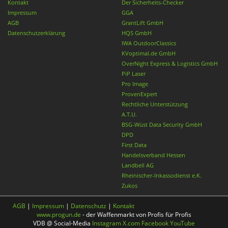
Kontakt
Der Sicherheits-Checker
Impressum
GGA
AGB
GrantLift GmbH
Datenschutzerklärung
HQS GmbH
IWA OutdoorClassics
KVoptimal.de GmbH
OverNight Express & Logistics GmbH
PiP Laser
Pro Image
ProvenExpert
Rechtliche Unterstützung
A.T.U.
BSG-Wüst Data Security GmbH
DPD
First Data
Handelsverband Hessen
Landbell AG
Rheinischer-Inkassodienst e.K.
Zukos
AGB
|
Impressum
|
Datenschutz
|
Kontakt
www.progun.de
- der Waffenmarkt von Profis für Profis
VDB @ Social-Media
Instagram
X.com
Facebook
YouTube