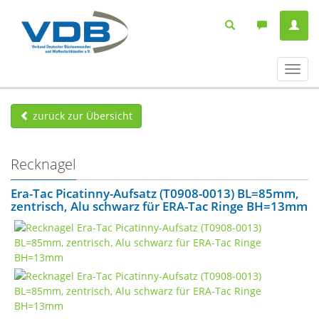
Navig
ein-/
zurück zur Übersicht
Recknagel
Era-Tac Picatinny-Aufsatz (T0908-0013) BL=85mm,
zentrisch, Alu schwarz für ERA-Tac Ringe BH=13mm