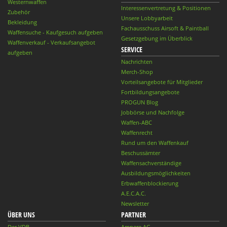
Westernwaffen
Interessenvertretung & Positionen
Zubehör
Unsere Lobbyarbeit
Bekleidung
Fachausschuss Airsoft & Paintball
Waffensuche - Kaufgesuch aufgeben
Gesetzgebung im Überblick
Waffenverkauf - Verkaufsangebot
SERVICE
aufgeben
Nachrichten
Merch-Shop
Vorteilsangebote für Mitglieder
Fortbildungsangebote
PROGUN Blog
Jobbörse und Nachfolge
Waffen-ABC
Waffenrecht
Rund um den Waffenkauf
Beschussämter
Waffensachverständige
Ausbildungsmöglichkeiten
Erbwaffenblockierung
A.E.C.A.C.
Newsletter
ÜBER UNS
PARTNER
Der VDB
Ampere AG