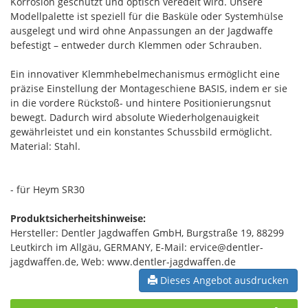
Korrosion geschützt und optisch veredelt wird. Unsere
Modellpalette ist speziell für die Basküle oder Systemhülse
ausgelegt und wird ohne Anpassungen an der Jagdwaffe
befestigt – entweder durch Klemmen oder Schrauben.
Ein innovativer Klemmhebelmechanismus ermöglicht eine
präzise Einstellung der Montageschiene BASIS, indem er sie
in die vordere Rückstoß- und hintere Positionierungsnut
bewegt. Dadurch wird absolute Wiederholgenauigkeit
gewährleistet und ein konstantes Schussbild ermöglicht.
Material: Stahl.
- für Heym SR30
Produktsicherheitshinweise:
Hersteller: Dentler Jagdwaffen GmbH, Burgstraße 19, 88299
Leutkirch im Allgäu, GERMANY, E-Mail: ervice@dentler-
jagdwaffen.de, Web: www.dentler-jagdwaffen.de
Dieses Angebot ausdrucken