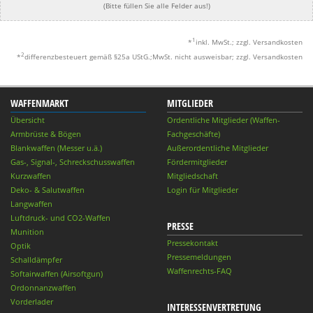
(Bitte füllen Sie alle Felder aus!)
1
*
inkl. MwSt.; zzgl. Versandkosten
2
*
differenzbesteuert gemäß §25a UStG.;MwSt. nicht ausweisbar; zzgl. Versandkosten
WAFFENMARKT
MITGLIEDER
Übersicht
Ordentliche Mitglieder (Waffen-
Armbrüste & Bögen
Fachgeschäfte)
Blankwaffen (Messer u.ä.)
Außerordentliche Mitglieder
Gas-, Signal-, Schreckschusswaffen
Fördermitglieder
Kurzwaffen
Mitgliedschaft
Deko- & Salutwaffen
Login für Mitglieder
Langwaffen
Luftdruck- und CO2-Waffen
PRESSE
Munition
Pressekontakt
Optik
Pressemeldungen
Schalldämpfer
Waffenrechts-FAQ
Softairwaffen (Airsoftgun)
Ordonnanzwaffen
Vorderlader
INTERESSENVERTRETUNG