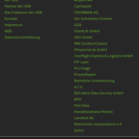
Partner des VDB
CarFleet24
Das Präsidium des VDB
CRONBANK AG
Kontakt
Der Sicherheits-Checker
Impressum
GGA
AGB
GrantLift GmbH
Datenschutzerklärung
HQS GmbH
IWA OutdoorClassics
KVoptimal.de GmbH
OverNight Express & Logistics GmbH
PiP Laser
Pro Image
ProvenExpert
Rechtliche Unterstützung
A.T.U.
BSG-Wüst Data Security GmbH
DPD
First Data
Handelsverband Hessen
Landbell AG
Rheinischer-Inkassodienst e.K.
Zukos