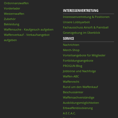
Ordonnanzwaffen
Vorderlader
INTERESSENVERTRETUNG
Westernwaffen
Interessenvertretung & Positionen
Zubehör
Unsere Lobbyarbeit
Bekleidung
Fachausschuss Airsoft & Paintball
Waffensuche - Kaufgesuch aufgeben
Gesetzgebung im Überblick
Waffenverkauf - Verkaufsangebot
SERVICE
aufgeben
Nachrichten
Merch-Shop
Vorteilsangebote für Mitglieder
Fortbildungsangebote
PROGUN Blog
Jobbörse und Nachfolge
Waffen-ABC
Waffenrecht
Rund um den Waffenkauf
Beschussämter
Waffensachverständige
Ausbildungsmöglichkeiten
Erbwaffenblockierung
A.E.C.A.C.