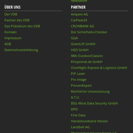
Newsletter
ÜBER UNS
PARTNER
Der VDB
Ampere AG
Partner des VDB
CarFleet24
Das Präsidium des VDB
CRONBANK AG
Kontakt
Der Sicherheits-Checker
Impressum
GGA
AGB
GrantLift GmbH
Datenschutzerklärung
HQS GmbH
IWA OutdoorClassics
KVoptimal.de GmbH
OverNight Express & Logistics GmbH
PiP Laser
Pro Image
ProvenExpert
Rechtliche Unterstützung
A.T.U.
BSG-Wüst Data Security GmbH
DPD
First Data
Handelsverband Hessen
Landbell AG
Rheinischer-Inkassodienst e.K.