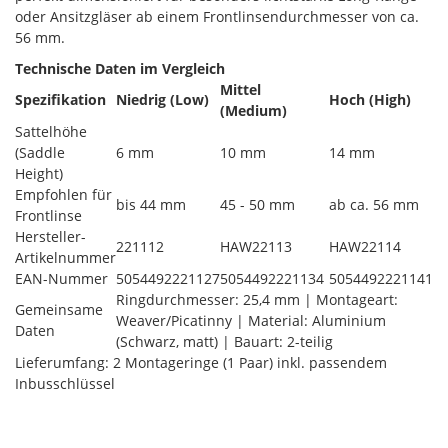
oder Ansitzgläser ab einem Frontlinsendurchmesser von ca.
56 mm.
Technische Daten im Vergleich
Mittel
Spezifikation
Niedrig (Low)
Hoch (High)
(Medium)
Sattelhöhe
(Saddle
6 mm
10 mm
14 mm
Height)
Empfohlen für
bis 44 mm
45 - 50 mm
ab ca. 56 mm
Frontlinse
Hersteller-
221112
HAW22113
HAW22114
Artikelnummer
EAN-Nummer
5054492221127
5054492221134
5054492221141
Ringdurchmesser: 25,4 mm | Montageart:
Gemeinsame
Weaver/Picatinny | Material: Aluminium
Daten
(Schwarz, matt) | Bauart: 2-teilig
Lieferumfang: 2 Montageringe (1 Paar) inkl. passendem
Inbusschlüssel