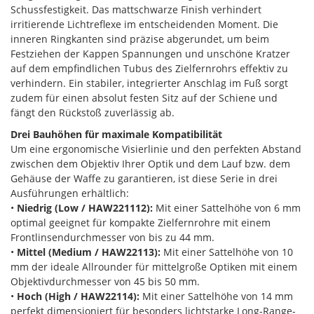
Schussfestigkeit. Das mattschwarze Finish verhindert
irritierende Lichtreflexe im entscheidenden Moment. Die
inneren Ringkanten sind präzise abgerundet, um beim
Festziehen der Kappen Spannungen und unschöne Kratzer
auf dem empfindlichen Tubus des Zielfernrohrs effektiv zu
verhindern. Ein stabiler, integrierter Anschlag im Fuß sorgt
zudem für einen absolut festen Sitz auf der Schiene und
fängt den Rückstoß zuverlässig ab.
Drei Bauhöhen für maximale Kompatibilität
Um eine ergonomische Visierlinie und den perfekten Abstand
zwischen dem Objektiv Ihrer Optik und dem Lauf bzw. dem
Gehäuse der Waffe zu garantieren, ist diese Serie in drei
Ausführungen erhältlich:
•
Niedrig (Low / HAW221112):
Mit einer Sattelhöhe von 6 mm
optimal geeignet für kompakte Zielfernrohre mit einem
Frontlinsendurchmesser von bis zu 44 mm.
•
Mittel (Medium / HAW22113):
Mit einer Sattelhöhe von 10
mm der ideale Allrounder für mittelgroße Optiken mit einem
Objektivdurchmesser von 45 bis 50 mm.
•
Hoch (High / HAW22114):
Mit einer Sattelhöhe von 14 mm
perfekt dimensioniert für besonders lichtstarke Long-Range-