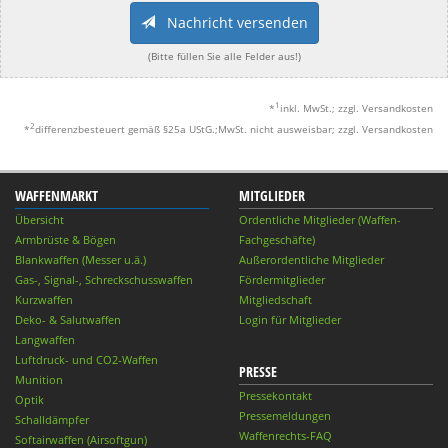
Nachricht versenden
(Bitte füllen Sie alle Felder aus!)
1
*
inkl. MwSt.; zzgl. Versandkosten
2
*
differenzbesteuert gemäß §25a UStG.;MwSt. nicht ausweisbar; zzgl. Versandkosten
WAFFENMARKT
MITGLIEDER
Übersicht
Ordentliche Mitglieder (Waffen-
Armbrüste & Bögen
Fachgeschäfte)
Blankwaffen (Messer u.ä.)
Außerordentliche Mitglieder
Gas-, Signal-, Schreckschusswaffen
Fördermitglieder
Kurzwaffen
Mitgliedschaft
Deko- & Salutwaffen
Login für Mitglieder
Langwaffen
Luftdruck- und CO2-Waffen
PRESSE
Munition
Pressekontakt
Optik
Pressemeldungen
Schalldämpfer
Waffenrechts-FAQ
Softairwaffen (Airsoftgun)