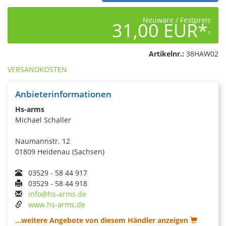
Neuware / Festpreis
31,00 EUR*
1
Artikelnr.:
38HAW02
VERSANDKOSTEN
Anbieterinformationen
Hs-arms
Michael Schaller
Naumannstr. 12
01809 Heidenau (Sachsen)
03529 - 58 44 917
03529 - 58 44 918
info@hs-arms.de
www.hs-arms.de
...weitere Angebote von diesem Händler anzeigen