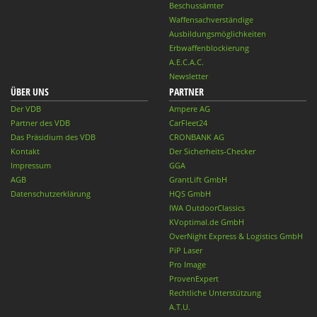
Beschussämter
Waffensachverständige
Ausbildungsmöglichkeiten
Erbwaffenblockierung
A.E.C.A.C.
Newsletter
ÜBER UNS
PARTNER
Der VDB
Ampere AG
Partner des VDB
CarFleet24
Das Präsidium des VDB
CRONBANK AG
Kontakt
Der Sicherheits-Checker
Impressum
GGA
AGB
GrantLift GmbH
Datenschutzerklärung
HQS GmbH
IWA OutdoorClassics
KVoptimal.de GmbH
OverNight Express & Logistics GmbH
PiP Laser
Pro Image
ProvenExpert
Rechtliche Unterstützung
A.T.U.