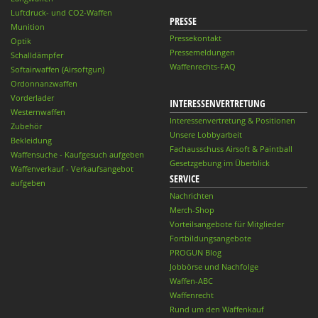
Luftdruck- und CO2-Waffen
PRESSE
Munition
Pressekontakt
Optik
Pressemeldungen
Schalldämpfer
Waffenrechts-FAQ
Softairwaffen (Airsoftgun)
Ordonnanzwaffen
Vorderlader
INTERESSENVERTRETUNG
Westernwaffen
Interessenvertretung & Positionen
Zubehör
Unsere Lobbyarbeit
Bekleidung
Fachausschuss Airsoft & Paintball
Waffensuche - Kaufgesuch aufgeben
Gesetzgebung im Überblick
Waffenverkauf - Verkaufsangebot
SERVICE
aufgeben
Nachrichten
Merch-Shop
Vorteilsangebote für Mitglieder
Fortbildungsangebote
PROGUN Blog
Jobbörse und Nachfolge
Waffen-ABC
Waffenrecht
Rund um den Waffenkauf