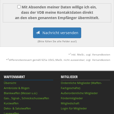
Mit Absenden meiner Daten willige ich ein,
dass der VDB meine Kontaktdaten direkt
an den oben genannten Empfänger übermittelt.
Nachricht versenden
(Bitte füllen Sie alle Felder aus!)
1
*
inkl. MwSt.; zzgl. Versandkosten
2
*
differenzbesteuert gemäß §25a UStG.;MwSt. nicht ausweisbar; zzgl. Versandkosten
WAFFENMARKT
MITGLIEDER
Übersicht
Ordentliche Mitglieder (Waffen-
Armbrüste & Bögen
Fachgeschäfte)
Blankwaffen (Messer u.ä.)
Außerordentliche Mitglieder
Gas-, Signal-, Schreckschusswaffen
Fördermitglieder
Kurzwaffen
Mitgliedschaft
Deko- & Salutwaffen
Login für Mitglieder
Langwaffen