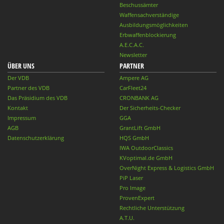
Beschussämter
Waffensachverständige
Ausbildungsmöglichkeiten
Erbwaffenblockierung
A.E.C.A.C.
Newsletter
ÜBER UNS
PARTNER
Der VDB
Ampere AG
Partner des VDB
CarFleet24
Das Präsidium des VDB
CRONBANK AG
Kontakt
Der Sicherheits-Checker
Impressum
GGA
AGB
GrantLift GmbH
Datenschutzerklärung
HQS GmbH
IWA OutdoorClassics
KVoptimal.de GmbH
OverNight Express & Logistics GmbH
PiP Laser
Pro Image
ProvenExpert
Rechtliche Unterstützung
A.T.U.