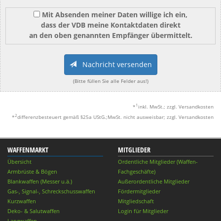
Mit Absenden meiner Daten willige ich ein,
dass der VDB meine Kontaktdaten direkt
an den oben genannten Empfänger übermittelt.
Nachricht versenden
(Bitte füllen Sie alle Felder aus!)
1
*
inkl. MwSt.; zzgl. Versandkosten
2
*
differenzbesteuert gemäß §25a UStG.;MwSt. nicht ausweisbar; zzgl. Versandkosten
WAFFENMARKT
MITGLIEDER
Übersicht
Ordentliche Mitglieder (Waffen-
Armbrüste & Bögen
Fachgeschäfte)
Blankwaffen (Messer u.ä.)
Außerordentliche Mitglieder
Gas-, Signal-, Schreckschusswaffen
Fördermitglieder
Kurzwaffen
Mitgliedschaft
Deko- & Salutwaffen
Login für Mitglieder
Langwaffen