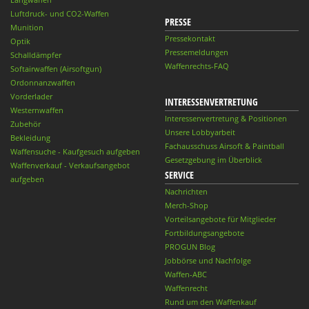
Luftdruck- und CO2-Waffen
PRESSE
Munition
Pressekontakt
Optik
Pressemeldungen
Schalldämpfer
Waffenrechts-FAQ
Softairwaffen (Airsoftgun)
Ordonnanzwaffen
Vorderlader
INTERESSENVERTRETUNG
Westernwaffen
Interessenvertretung & Positionen
Zubehör
Unsere Lobbyarbeit
Bekleidung
Fachausschuss Airsoft & Paintball
Waffensuche - Kaufgesuch aufgeben
Gesetzgebung im Überblick
Waffenverkauf - Verkaufsangebot
SERVICE
aufgeben
Nachrichten
Merch-Shop
Vorteilsangebote für Mitglieder
Fortbildungsangebote
PROGUN Blog
Jobbörse und Nachfolge
Waffen-ABC
Waffenrecht
Rund um den Waffenkauf