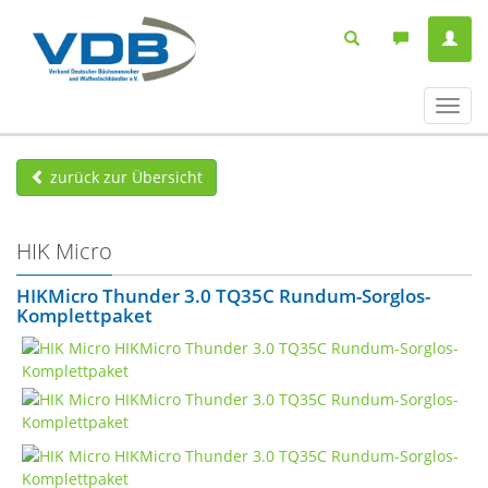
Navig
ein-/
zurück zur Übersicht
HIK Micro
HIKMicro Thunder 3.0 TQ35C Rundum-Sorglos-
Komplettpaket