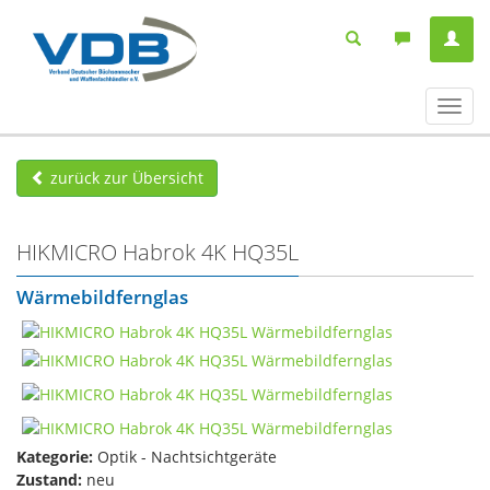
Navig
ein-/
zurück zur Übersicht
HIKMICRO Habrok 4K HQ35L
Wärmebildfernglas
Kategorie:
Optik - Nachtsichtgeräte
Zustand:
neu