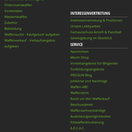
Ordonnanzwaffen
Vorderlader
INTERESSENVERTRETUNG
Westernwaffen
Interessenvertretung & Positionen
Zubehör
Unsere Lobbyarbeit
Bekleidung
Fachausschuss Airsoft & Paintball
Waffensuche - Kaufgesuch aufgeben
Gesetzgebung im Überblick
Waffenverkauf - Verkaufsangebot
SERVICE
aufgeben
Nachrichten
Merch-Shop
Vorteilsangebote für Mitglieder
Fortbildungsangebote
PROGUN Blog
Jobbörse und Nachfolge
Waffen-ABC
Waffenrecht
Rund um den Waffenkauf
Beschussämter
Waffensachverständige
Ausbildungsmöglichkeiten
Erbwaffenblockierung
A.E.C.A.C.