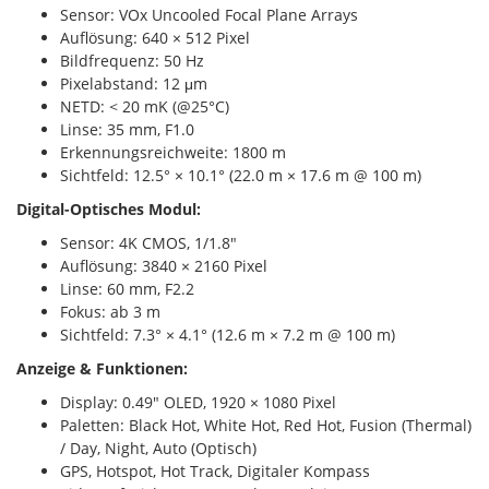
Sensor: VOx Uncooled Focal Plane Arrays
Auflösung: 640 × 512 Pixel
Bildfrequenz: 50 Hz
Pixelabstand: 12 μm
NETD: < 20 mK (@25°C)
Linse: 35 mm, F1.0
Erkennungsreichweite: 1800 m
Sichtfeld: 12.5° × 10.1° (22.0 m × 17.6 m @ 100 m)
Digital-Optisches Modul:
Sensor: 4K CMOS, 1/1.8"
Auflösung: 3840 × 2160 Pixel
Linse: 60 mm, F2.2
Fokus: ab 3 m
Sichtfeld: 7.3° × 4.1° (12.6 m × 7.2 m @ 100 m)
Anzeige & Funktionen:
Display: 0.49" OLED, 1920 × 1080 Pixel
Paletten: Black Hot, White Hot, Red Hot, Fusion (Thermal)
/ Day, Night, Auto (Optisch)
GPS, Hotspot, Hot Track, Digitaler Kompass