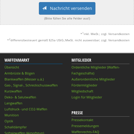
Nachricht versenden
(Bitte füllen Sie alle Felder aus!)
1
*
inkl. MwSt.; zzgl. Versandkosten
2
*
differenzbesteuert gemäß §25a UStG.;MwSt. nicht ausweisbar; zzgl. Versandkosten
WAFFENMARKT
MITGLIEDER
Übersicht
Ordentliche Mitglieder (Waffen-
Armbrüste & Bögen
Fachgeschäfte)
Blankwaffen (Messer u.ä.)
Außerordentliche Mitglieder
Gas-, Signal-, Schreckschusswaffen
Fördermitglieder
Kurzwaffen
Mitgliedschaft
Deko- & Salutwaffen
Login für Mitglieder
Langwaffen
Luftdruck- und CO2-Waffen
PRESSE
Munition
Pressekontakt
Optik
Pressemeldungen
Schalldämpfer
Waffenrechts-FAQ
Softairwaffen (Airsoftgun)