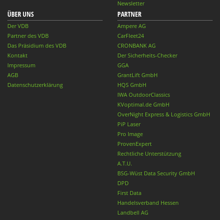
Newsletter
ÜBER UNS
PARTNER
Der VDB
Ampere AG
Partner des VDB
CarFleet24
Das Präsidium des VDB
CRONBANK AG
Kontakt
Der Sicherheits-Checker
Impressum
GGA
AGB
GrantLift GmbH
Datenschutzerklärung
HQS GmbH
IWA OutdoorClassics
KVoptimal.de GmbH
OverNight Express & Logistics GmbH
PiP Laser
Pro Image
ProvenExpert
Rechtliche Unterstützung
A.T.U.
BSG-Wüst Data Security GmbH
DPD
First Data
Handelsverband Hessen
Landbell AG