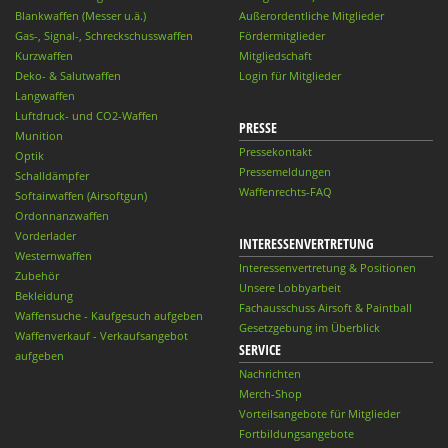
Blankwaffen (Messer u.ä.)
Außerordentliche Mitglieder
Gas-, Signal-, Schreckschusswaffen
Fördermitglieder
Kurzwaffen
Mitgliedschaft
Deko- & Salutwaffen
Login für Mitglieder
Langwaffen
Luftdruck- und CO2-Waffen
PRESSE
Munition
Pressekontakt
Optik
Pressemeldungen
Schalldämpfer
Waffenrechts-FAQ
Softairwaffen (Airsoftgun)
Ordonnanzwaffen
Vorderlader
INTERESSENVERTRETUNG
Westernwaffen
Interessenvertretung & Positionen
Zubehör
Unsere Lobbyarbeit
Bekleidung
Fachausschuss Airsoft & Paintball
Waffensuche - Kaufgesuch aufgeben
Gesetzgebung im Überblick
Waffenverkauf - Verkaufsangebot
SERVICE
aufgeben
Nachrichten
Merch-Shop
Vorteilsangebote für Mitglieder
Fortbildungsangebote