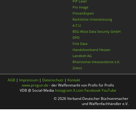
PiP Laser
Pro Image
ProvenExpert
Rechtliche Unterstützung
A.T.U.
BSG-Wüst Data Security GmbH
DPD
First Data
Handelsverband Hessen
Landbell AG
Rheinischer-Inkassodienst e.K.
Zukos
AGB
|
Impressum
|
Datenschutz
|
Kontakt
www.progun.de
- der Waffenmarkt von Profis für Profis
VDB @ Social-Media
Instagram
X.com
Facebook
YouTube
© 2026 Verband Deutscher Büchsenmacher
und Waffenfachhändler e.V.
Nach oben