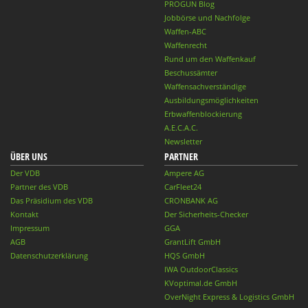
PROGUN Blog
Jobbörse und Nachfolge
Waffen-ABC
Waffenrecht
Rund um den Waffenkauf
Beschussämter
Waffensachverständige
Ausbildungsmöglichkeiten
Erbwaffenblockierung
A.E.C.A.C.
Newsletter
ÜBER UNS
PARTNER
Der VDB
Ampere AG
Partner des VDB
CarFleet24
Das Präsidium des VDB
CRONBANK AG
Kontakt
Der Sicherheits-Checker
Impressum
GGA
AGB
GrantLift GmbH
Datenschutzerklärung
HQS GmbH
IWA OutdoorClassics
KVoptimal.de GmbH
OverNight Express & Logistics GmbH