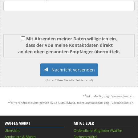
Mit Absenden meiner Daten willige ich ein,
dass der VDB meine Kontaktdaten direkt
an den oben genannten Empfänger übermittelt.
Nachricht versenden
(Bitte füllen Sie alle Felder aus!)
1
*
inkl. MwSt.; zzgl. Versandkosten
2
*
differenzbesteuert gemäß §25a UStG.;MwSt. nicht ausweisbar; zzgl. Versandkosten
WAFFENMARKT
MITGLIEDER
Übersicht
Ordentliche Mitglieder (Waffen-
Armbrüste & Bögen
Fachgeschäfte)