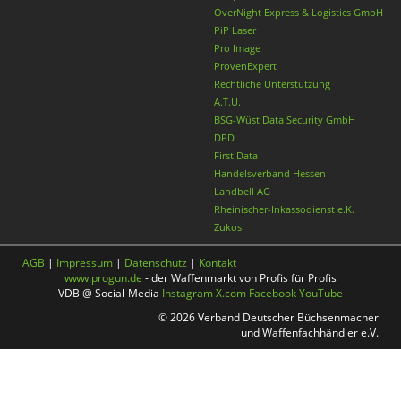
OverNight Express & Logistics GmbH
PiP Laser
Pro Image
ProvenExpert
Rechtliche Unterstützung
A.T.U.
BSG-Wüst Data Security GmbH
DPD
First Data
Handelsverband Hessen
Landbell AG
Rheinischer-Inkassodienst e.K.
Zukos
AGB
|
Impressum
|
Datenschutz
|
Kontakt
www.progun.de
- der Waffenmarkt von Profis für Profis
VDB @ Social-Media
Instagram
X.com
Facebook
YouTube
© 2026 Verband Deutscher Büchsenmacher
und Waffenfachhändler e.V.