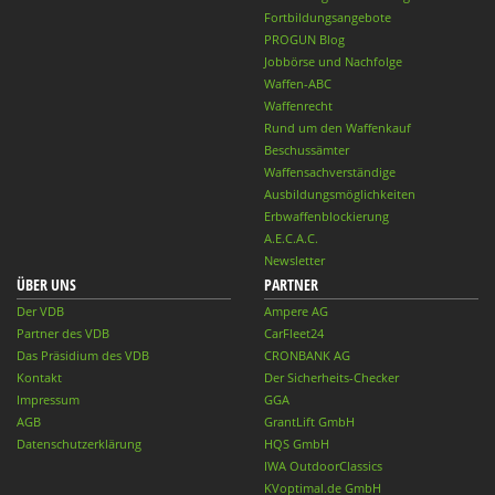
Fortbildungsangebote
PROGUN Blog
Jobbörse und Nachfolge
Waffen-ABC
Waffenrecht
Rund um den Waffenkauf
Beschussämter
Waffensachverständige
Ausbildungsmöglichkeiten
Erbwaffenblockierung
A.E.C.A.C.
Newsletter
ÜBER UNS
PARTNER
Der VDB
Ampere AG
Partner des VDB
CarFleet24
Das Präsidium des VDB
CRONBANK AG
Kontakt
Der Sicherheits-Checker
Impressum
GGA
AGB
GrantLift GmbH
Datenschutzerklärung
HQS GmbH
IWA OutdoorClassics
KVoptimal.de GmbH