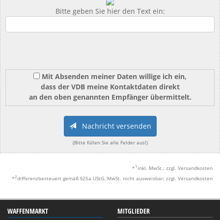
Bitte geben Sie hier den Text ein:
Mit Absenden meiner Daten willige ich ein,
dass der VDB meine Kontaktdaten direkt
an den oben genannten Empfänger übermittelt.
Nachricht versenden
(Bitte füllen Sie alle Felder aus!)
1
*
inkl. MwSt.; zzgl. Versandkosten
2
*
differenzbesteuert gemäß §25a UStG.;MwSt. nicht ausweisbar; zzgl. Versandkosten
WAFFENMARKT
MITGLIEDER