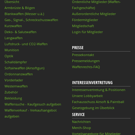
Übersicht
Ordentliche Mitglieder (Waffen-
Armbrüste & Bögen
Fachgeschäfte)
Blankwaffen (Messer u.ä.)
Außerordentliche Mitglieder
Gas-, Signal-, Schreckschusswaffen
Fördermitglieder
Kurzwaffen
Mitgliedschaft
Deko- & Salutwaffen
Login für Mitglieder
Langwaffen
Luftdruck- und CO2-Waffen
PRESSE
Munition
Pressekontakt
Optik
Pressemeldungen
Schalldämpfer
Waffenrechts-FAQ
Softairwaffen (Airsoftgun)
Ordonnanzwaffen
Vorderlader
INTERESSENVERTRETUNG
Westernwaffen
Interessenvertretung & Positionen
Zubehör
Unsere Lobbyarbeit
Bekleidung
Fachausschuss Airsoft & Paintball
Waffensuche - Kaufgesuch aufgeben
Gesetzgebung im Überblick
Waffenverkauf - Verkaufsangebot
SERVICE
aufgeben
Nachrichten
Merch-Shop
Vorteilsangebote für Mitglieder