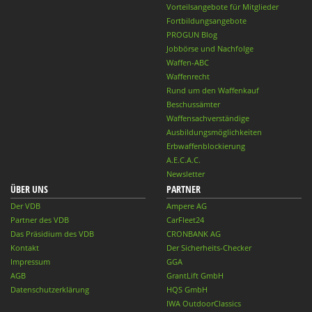
Vorteilsangebote für Mitglieder
Fortbildungsangebote
PROGUN Blog
Jobbörse und Nachfolge
Waffen-ABC
Waffenrecht
Rund um den Waffenkauf
Beschussämter
Waffensachverständige
Ausbildungsmöglichkeiten
Erbwaffenblockierung
A.E.C.A.C.
Newsletter
ÜBER UNS
PARTNER
Der VDB
Ampere AG
Partner des VDB
CarFleet24
Das Präsidium des VDB
CRONBANK AG
Kontakt
Der Sicherheits-Checker
Impressum
GGA
AGB
GrantLift GmbH
Datenschutzerklärung
HQS GmbH
IWA OutdoorClassics