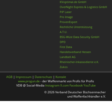
KVoptimal.de GmbH
OverNight Express & Logistics GmbH
PiP Laser
Pro Image
ProvenExpert
Rechtliche Unterstützung
A.T.U.
BSG-Wüst Data Security GmbH
DPD
First Data
Handelsverband Hessen
Landbell AG
Rheinischer-Inkassodienst e.K.
Zukos
AGB
|
Impressum
|
Datenschutz
|
Kontakt
www.progun.de
- der Waffenmarkt von Profis für Profis
VDB @ Social-Media
Instagram
X.com
Facebook
YouTube
© 2026 Verband Deutscher Büchsenmacher
und Waffenfachhändler e.V.