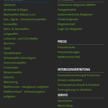
Übersicht
Ordentliche Mitglieder (Waffen-
Armbrüste & Bögen
Fachgeschäfte)
Blankwaffen (Messer u.ä.)
Außerordentliche Mitglieder
Gas-, Signal-, Schreckschusswaffen
Fördermitglieder
Kurzwaffen
Mitgliedschaft
Deko- & Salutwaffen
Login für Mitglieder
Langwaffen
Luftdruck- und CO2-Waffen
PRESSE
Munition
Pressekontakt
Optik
Pressemeldungen
Schalldämpfer
Waffenrechts-FAQ
Softairwaffen (Airsoftgun)
Ordonnanzwaffen
Vorderlader
INTERESSENVERTRETUNG
Westernwaffen
Interessenvertretung & Positionen
Zubehör
Unsere Lobbyarbeit
Bekleidung
Fachausschuss Airsoft & Paintball
Waffensuche - Kaufgesuch aufgeben
Gesetzgebung im Überblick
Waffenverkauf - Verkaufsangebot
SERVICE
aufgeben
Nachrichten
Merch-Shop