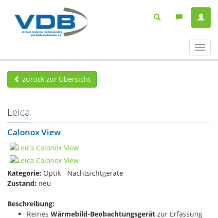
Navig
ein-/
zurück zur Übersicht
Leica
Calonox View
Kategorie:
Optik - Nachtsichtgeräte
Zustand:
neu
Beschreibung:
Reines
Wärmebild-Beobachtungsgerät
zur Erfassung