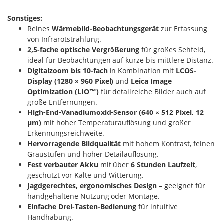
Sonstiges:
Reines
Wärmebild-Beobachtungsgerät
zur Erfassung
von Infrarotstrahlung.
2,5-fache optische Vergrößerung
für großes Sehfeld,
ideal für Beobachtungen auf kurze bis mittlere Distanz.
Digitalzoom bis 10-fach
in Kombination mit
LCOS-
Display (1280 × 960 Pixel)
und
Leica Image
Optimization (LIO™)
für detailreiche Bilder auch auf
große Entfernungen.
High-End-Vanadiumoxid-Sensor (640 × 512 Pixel, 12
µm)
mit hoher Temperaturauflösung und großer
Erkennungsreichweite.
Hervorragende Bildqualität
mit hohem Kontrast, feinen
Graustufen und hoher Detailauflösung.
Fest verbauter Akku
mit über
6 Stunden Laufzeit
,
geschützt vor Kälte und Witterung.
Jagdgerechtes, ergonomisches Design
– geeignet für
handgehaltene Nutzung oder Montage.
Einfache Drei-Tasten-Bedienung
für intuitive
Handhabung.