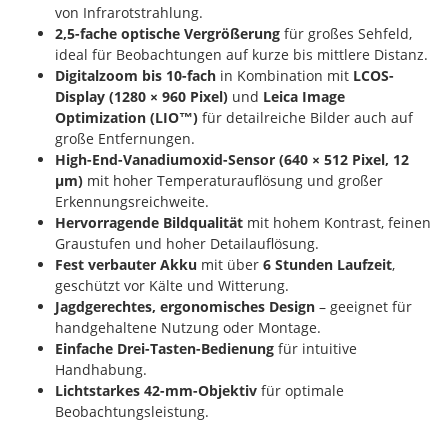
von Infrarotstrahlung.
2,5-fache optische Vergrößerung
für großes Sehfeld,
ideal für Beobachtungen auf kurze bis mittlere Distanz.
Digitalzoom bis 10-fach
in Kombination mit
LCOS-
Display (1280 × 960 Pixel)
und
Leica Image
Optimization (LIO™)
für detailreiche Bilder auch auf
große Entfernungen.
High-End-Vanadiumoxid-Sensor (640 × 512 Pixel, 12
µm)
mit hoher Temperaturauflösung und großer
Erkennungsreichweite.
Hervorragende Bildqualität
mit hohem Kontrast, feinen
Graustufen und hoher Detailauflösung.
Fest verbauter Akku
mit über
6 Stunden Laufzeit
,
geschützt vor Kälte und Witterung.
Jagdgerechtes, ergonomisches Design
– geeignet für
handgehaltene Nutzung oder Montage.
Einfache Drei-Tasten-Bedienung
für intuitive
Handhabung.
Lichtstarkes 42-mm-Objektiv
für optimale
Beobachtungsleistung.