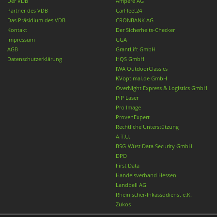
Der VDB
Ampere AG
Partner des VDB
CarFleet24
Das Präsidium des VDB
CRONBANK AG
Kontakt
Der Sicherheits-Checker
Impressum
GGA
AGB
GrantLift GmbH
Datenschutzerklärung
HQS GmbH
IWA OutdoorClassics
KVoptimal.de GmbH
OverNight Express & Logistics GmbH
PiP Laser
Pro Image
ProvenExpert
Rechtliche Unterstützung
A.T.U.
BSG-Wüst Data Security GmbH
DPD
First Data
Handelsverband Hessen
Landbell AG
Rheinischer-Inkassodienst e.K.
Zukos