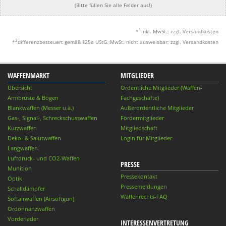
(Bitte füllen Sie alle Felder aus!)
1
*
inkl. MwSt.; zzgl. Versandkosten
2
*
differenzbesteuert gemäß §25a UStG.;MwSt. nicht ausweisbar; zzgl. Versandkosten
WAFFENMARKT
MITGLIEDER
Übersicht
Ordentliche Mitglieder (Waffen-
Armbrüste & Bögen
Fachgeschäfte)
Blankwaffen (Messer u.ä.)
Außerordentliche Mitglieder
Gas-, Signal-, Schreckschusswaffen
Fördermitglieder
Kurzwaffen
Mitgliedschaft
Deko- & Salutwaffen
Login für Mitglieder
Langwaffen
Luftdruck- und CO2-Waffen
PRESSE
Munition
Pressekontakt
Optik
Pressemeldungen
Schalldämpfer
Waffenrechts-FAQ
Softairwaffen (Airsoftgun)
Ordonnanzwaffen
Vorderlader
INTERESSENVERTRETUNG