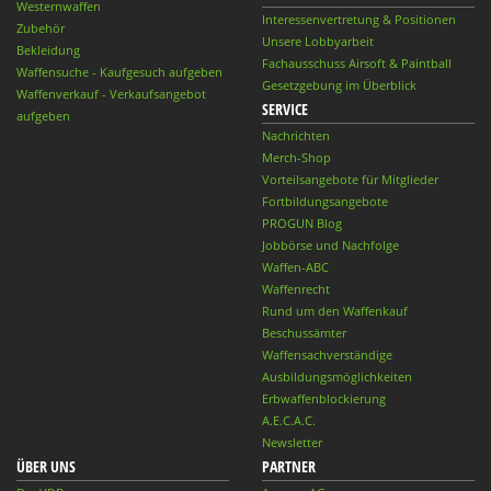
Westernwaffen
Interessenvertretung & Positionen
Zubehör
Unsere Lobbyarbeit
Bekleidung
Fachausschuss Airsoft & Paintball
Waffensuche - Kaufgesuch aufgeben
Gesetzgebung im Überblick
Waffenverkauf - Verkaufsangebot
SERVICE
aufgeben
Nachrichten
Merch-Shop
Vorteilsangebote für Mitglieder
Fortbildungsangebote
PROGUN Blog
Jobbörse und Nachfolge
Waffen-ABC
Waffenrecht
Rund um den Waffenkauf
Beschussämter
Waffensachverständige
Ausbildungsmöglichkeiten
Erbwaffenblockierung
A.E.C.A.C.
Newsletter
ÜBER UNS
PARTNER