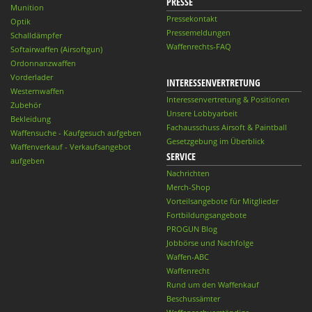
PRESSE
Munition
Pressekontakt
Optik
Pressemeldungen
Schalldämpfer
Waffenrechts-FAQ
Softairwaffen (Airsoftgun)
Ordonnanzwaffen
Vorderlader
INTERESSENVERTRETUNG
Westernwaffen
Interessenvertretung & Positionen
Zubehör
Unsere Lobbyarbeit
Bekleidung
Fachausschuss Airsoft & Paintball
Waffensuche - Kaufgesuch aufgeben
Gesetzgebung im Überblick
Waffenverkauf - Verkaufsangebot
SERVICE
aufgeben
Nachrichten
Merch-Shop
Vorteilsangebote für Mitglieder
Fortbildungsangebote
PROGUN Blog
Jobbörse und Nachfolge
Waffen-ABC
Waffenrecht
Rund um den Waffenkauf
Beschussämter