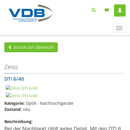
Navig
ein-/
zurück zur Übersicht
Zeiss
DTI 6/40
Kategorie:
Optik - Nachtsichtgeräte
Zustand:
neu
Beschreibung:
Bei der Nachtjagd zählt jedes Detail. Mit den DTI 6