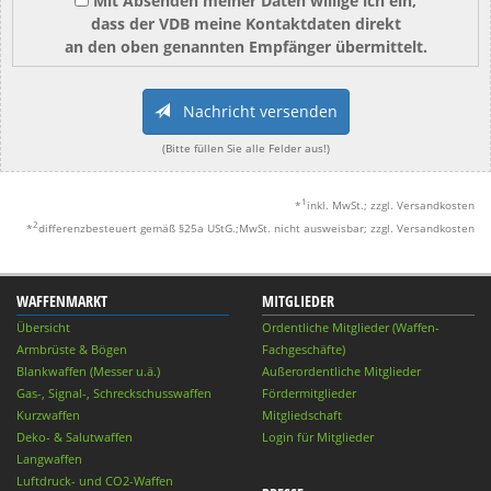
Mit Absenden meiner Daten willige ich ein,
dass der VDB meine Kontaktdaten direkt
an den oben genannten Empfänger übermittelt.
Nachricht versenden
(Bitte füllen Sie alle Felder aus!)
1
*
inkl. MwSt.; zzgl. Versandkosten
2
*
differenzbesteuert gemäß §25a UStG.;MwSt. nicht ausweisbar; zzgl. Versandkosten
WAFFENMARKT
MITGLIEDER
Übersicht
Ordentliche Mitglieder (Waffen-
Armbrüste & Bögen
Fachgeschäfte)
Blankwaffen (Messer u.ä.)
Außerordentliche Mitglieder
Gas-, Signal-, Schreckschusswaffen
Fördermitglieder
Kurzwaffen
Mitgliedschaft
Deko- & Salutwaffen
Login für Mitglieder
Langwaffen
Luftdruck- und CO2-Waffen