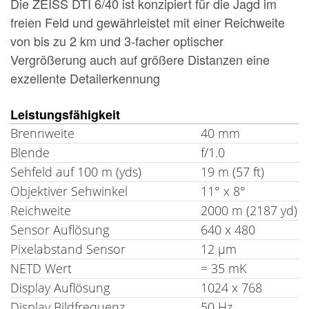
Die ZEISS DTI 6/40 ist konzipiert für die Jagd im
freien Feld und gewährleistet mit einer Reichweite
von bis zu 2 km und 3-facher optischer
Vergrößerung auch auf größere Distanzen eine
exzellente Detailerkennung
Leistungsfähigkeit
Brennweite
40 mm
Blende
f/1.0
Sehfeld auf 100 m (yds)
19 m (57 ft)
Objektiver Sehwinkel
11° x 8°
Reichweite
2000 m (2187 yd)
Sensor Auflösung
640 x 480
Pixelabstand Sensor
12 µm
NETD Wert
= 35 mK
Display Auflösung
1024 x 768
Display Bildfrequenz
50 Hz