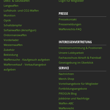
Deko- & Salutwaffen
Login für Mitglieder
Langwaffen
Luftdruck- und CO2-Waffen
PRESSE
Munition
Pressekontakt
Optik
Pressemeldungen
Schalldämpfer
Waffenrechts-FAQ
Softairwaffen (Airsoftgun)
Ordonnanzwaffen
Vorderlader
INTERESSENVERTRETUNG
Westernwaffen
Interessenvertretung & Positionen
Zubehör
Unsere Lobbyarbeit
Bekleidung
Fachausschuss Airsoft & Paintball
Waffensuche - Kaufgesuch aufgeben
Gesetzgebung im Überblick
Waffenverkauf - Verkaufsangebot
SERVICE
aufgeben
Nachrichten
Merch-Shop
Vorteilsangebote für Mitglieder
Fortbildungsangebote
PROGUN Blog
Jobbörse und Nachfolge
Waffen-ABC
Waffenrecht