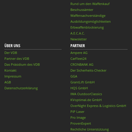
Rund um den Waffenkauf
Beschussämter
Waffensachverständige
Ausbildungsmöglichkeiten
Erbwaffenblockierung
A.E.C.A.C.
Newsletter
ÜBER UNS
PARTNER
Der VDB
Ampere AG
Partner des VDB
CarFleet24
Das Präsidium des VDB
CRONBANK AG
Kontakt
Der Sicherheits-Checker
Impressum
GGA
AGB
GrantLift GmbH
Datenschutzerklärung
HQS GmbH
IWA OutdoorClassics
KVoptimal.de GmbH
OverNight Express & Logistics GmbH
PiP Laser
Pro Image
ProvenExpert
Rechtliche Unterstützung