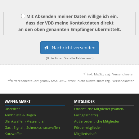
Mit Absenden meiner Daten willige ich ein,
dass der VDB meine Kontaktdaten direkt
an den oben genannten Empfänger übermittelt.
Nachricht versenden
(Bitte füllen Sie alle Felder aus!)
1
*
inkl. MwSt.; zzgl. Versandkosten
2
*
differenzbesteuert gemäß §25a UStG.;MwSt. nicht ausweisbar; zzgl. Versandkosten
WAFFENMARKT
MITGLIEDER
Übersicht
Ordentliche Mitglieder (Waffen-
Armbrüste & Bögen
Fachgeschäfte)
Blankwaffen (Messer u.ä.)
Außerordentliche Mitglieder
Gas-, Signal-, Schreckschusswaffen
Fördermitglieder
Kurzwaffen
Mitgliedschaft