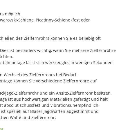
rs möglich
arovski-Schiene, Picatinny-Schiene (fest oder
ießen des Zielfernrohrs können Sie es beliebig oft
 Dies ist besonders wichtig, wenn Sie mehrere Zielfernrohre
öchten.
Sattelmontage lässt sich werkzeuglos in wenigen Sekunden
en Wechsel des Zielfernrohrs bei Bedarf.
ontage können Sie verschiedene Zielfernrohre auf
ückjagd-Zielfernrohr und ein Ansitz-Zielfernrohr besitzen.
tage ist aus hochwertigen Materialien gefertigt und hält
st absolut schussfest und vibrationsunempfindlich.
ist speziell auf Blaser Jagdwaffen abgestimmt und
chen Waffe und Zielfernrohr.
05