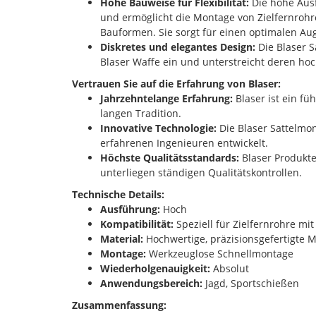
Hohe Bauweise für Flexibilität:
Die hohe Ausf
und ermöglicht die Montage von Zielfernroh
Bauformen. Sie sorgt für einen optimalen Au
Diskretes und elegantes Design:
Die Blaser S
Blaser Waffe ein und unterstreicht deren hoc
Vertrauen Sie auf die Erfahrung von Blaser:
Jahrzehntelange Erfahrung:
Blaser ist ein fü
langen Tradition.
Innovative Technologie:
Die Blaser Sattelmo
erfahrenen Ingenieuren entwickelt.
Höchste Qualitätsstandards:
Blaser Produkte
unterliegen ständigen Qualitätskontrollen.
Technische Details:
Ausführung:
Hoch
Kompatibilität:
Speziell für Zielfernrohre mi
Material:
Hochwertige, präzisionsgefertigte M
Montage:
Werkzeuglose Schnellmontage
Wiederholgenauigkeit:
Absolut
Anwendungsbereich:
Jagd, Sportschießen
Zusammenfassung: