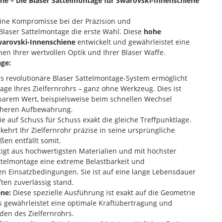
che – Die Blaser Sattelmontage für Swarovski-Innenschiene
eine Kompromisse bei der Präzision und
 Blaser Sattelmontage die erste Wahl. Diese
hohe
arovski-Innenschiene
entwickelt und gewährleistet eine
n Ihrer wertvollen Optik und Ihrer Blaser Waffe.
age:
s revolutionäre Blaser Sattelmontage-System ermöglicht
e Ihres Zielfernrohrs – ganz ohne Werkzeug. Dies ist
barem Wert, beispielsweise beim schnellen Wechsel
icheren Aufbewahrung.
e auf Schuss für Schuss exakt die gleiche Treffpunktlage.
rt Ihr Zielfernrohr präzise in seine ursprüngliche
en entfällt somit.
igt aus hochwertigsten Materialien und mit höchster
Sattelmontage eine extreme Belastbarkeit und
n Einsatzbedingungen. Sie ist auf eine lange Lebensdauer
ten zuverlässig stand.
ene:
Diese spezielle Ausführung ist exakt auf die Geometrie
 gewährleistet eine optimale Kraftübertragung und
den des Zielfernrohrs.