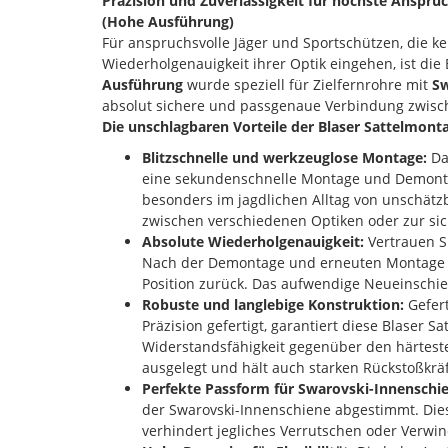
Präzision und Zuverlässigkeit für höchste Ansprü
(Hohe Ausführung)
Für anspruchsvolle Jäger und Sportschützen, die k
Wiederholgenauigkeit ihrer Optik eingehen, ist die
Ausführung
wurde speziell für Zielfernrohre mit
Sw
absolut sichere und passgenaue Verbindung zwische
Die unschlagbaren Vorteile der Blaser Sattelmont
Blitzschnelle und werkzeuglose Montage:
Da
eine sekundenschnelle Montage und Demontag
besonders im jagdlichen Alltag von unschätz
zwischen verschiedenen Optiken oder zur s
Absolute Wiederholgenauigkeit:
Vertrauen Si
Nach der Demontage und erneuten Montage keh
Position zurück. Das aufwendige Neueinschieß
Robuste und langlebige Konstruktion:
Gefert
Präzision gefertigt, garantiert diese Blaser 
Widerstandsfähigkeit gegenüber den härteste
ausgelegt und hält auch starken Rückstoßkräf
Perfekte Passform für Swarovski-Innenschi
der Swarovski-Innenschiene abgestimmt. Dies
verhindert jegliches Verrutschen oder Verwin