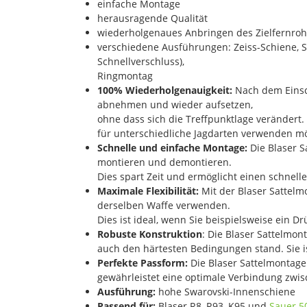
einfache Montage
herausragende Qualität
wiederholgenaues Anbringen des Zielfernroh
verschiedene Ausführungen: Zeiss-Schiene, Sw
Schnellverschluss),
Ringmontag
100% Wiederholgenauigkeit:
Nach dem Einsch
abnehmen und wieder aufsetzen,
ohne dass sich die Treffpunktlage verändert.
für unterschiedliche Jagdarten verwenden m
Schnelle und einfache Montage:
Die Blaser 
montieren und demontieren.
Dies spart Zeit und ermöglicht einen schnell
Maximale Flexibilität:
Mit der Blaser Sattelm
derselben Waffe verwenden.
Dies ist ideal, wenn Sie beispielsweise ein Dr
Robuste Konstruktion
: Die Blaser Sattelmon
auch den härtesten Bedingungen stand. Sie i
Perfekte Passform:
Die Blaser Sattelmontage 
gewährleistet eine optimale Verbindung zwis
Ausführung:
hohe Swarovski-Innenschiene
Passend für:
Blaser R8, R93, K95 und
Sauer 5