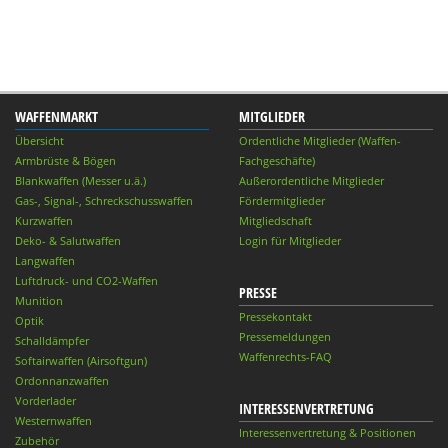
WAFFENMARKT
MITGLIEDER
Übersicht
Ordentliche Mitglieder (Waffen-
Armbrüste & Bögen
Fachgeschäfte)
Blankwaffen (Messer u.ä.)
Außerordentliche Mitglieder
Gas-, Signal-, Schreckschusswaffen
Fördermitglieder
Kurzwaffen
Mitgliedschaft
Deko- & Salutwaffen
Login für Mitglieder
Langwaffen
Luftdruck- und CO2-Waffen
PRESSE
Munition
Pressekontakt
Optik
Pressemeldungen
Schalldämpfer
Waffenrechts-FAQ
Softairwaffen (Airsoftgun)
Ordonnanzwaffen
Vorderlader
INTERESSENVERTRETUNG
Westernwaffen
Interessenvertretung & Positionen
Zubehör