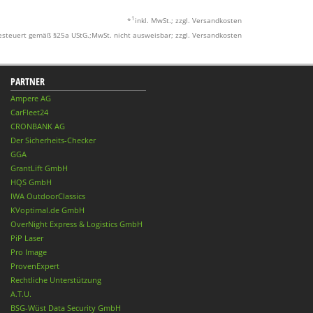
1
*
inkl. MwSt.; zzgl. Versandkosten
esteuert gemäß §25a UStG.;MwSt. nicht ausweisbar; zzgl. Versandkosten
PARTNER
Ampere AG
CarFleet24
CRONBANK AG
Der Sicherheits-Checker
GGA
GrantLift GmbH
HQS GmbH
IWA OutdoorClassics
KVoptimal.de GmbH
OverNight Express & Logistics GmbH
PiP Laser
Pro Image
ProvenExpert
Rechtliche Unterstützung
A.T.U.
BSG-Wüst Data Security GmbH