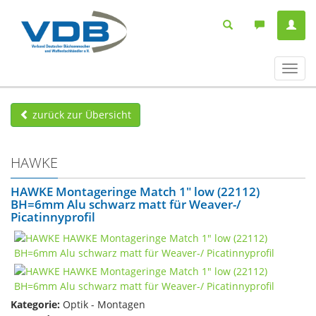
Navig
ein-/
zurück zur Übersicht
HAWKE
HAWKE Montageringe Match 1" low (22112)
BH=6mm Alu schwarz matt für Weaver-/
Picatinnyprofil
Kategorie:
Optik - Montagen