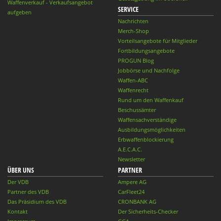
Waffenverkauf - Verkaufsangebot
SERVICE
aufgeben
Nachrichten
Merch-Shop
Vorteilsangebote für Mitglieder
Fortbildungsangebote
PROGUN Blog
Jobbörse und Nachfolge
Waffen-ABC
Waffenrecht
Rund um den Waffenkauf
Beschussämter
Waffensachverständige
Ausbildungsmöglichkeiten
Erbwaffenblockierung
A.E.C.A.C.
Newsletter
ÜBER UNS
PARTNER
Der VDB
Ampere AG
Partner des VDB
CarFleet24
Das Präsidium des VDB
CRONBANK AG
Kontakt
Der Sicherheits-Checker