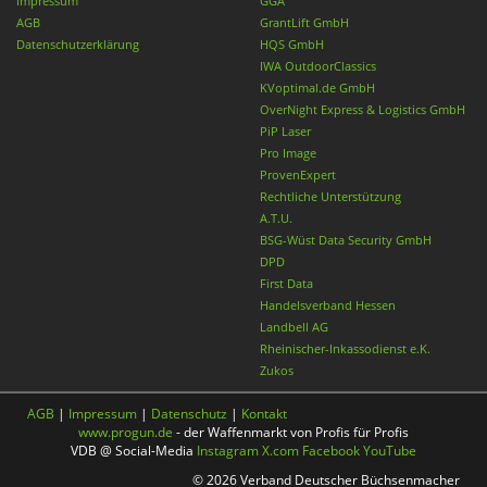
Impressum
GGA
AGB
GrantLift GmbH
Datenschutzerklärung
HQS GmbH
IWA OutdoorClassics
KVoptimal.de GmbH
OverNight Express & Logistics GmbH
PiP Laser
Pro Image
ProvenExpert
Rechtliche Unterstützung
A.T.U.
BSG-Wüst Data Security GmbH
DPD
First Data
Handelsverband Hessen
Landbell AG
Rheinischer-Inkassodienst e.K.
Zukos
AGB
|
Impressum
|
Datenschutz
|
Kontakt
www.progun.de
- der Waffenmarkt von Profis für Profis
VDB @ Social-Media
Instagram
X.com
Facebook
YouTube
© 2026 Verband Deutscher Büchsenmacher