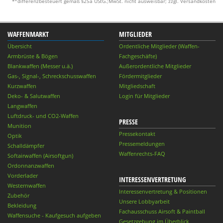
*
differenzbesteuert gemäß §25a UStG.;MwSt. nicht ausweisbar; zzgl. Versandkosten
WAFFENMARKT
MITGLIEDER
Übersicht
Ordentliche Mitglieder (Waffen-
Armbrüste & Bögen
Fachgeschäfte)
Blankwaffen (Messer u.ä.)
Außerordentliche Mitglieder
Gas-, Signal-, Schreckschusswaffen
Fördermitglieder
Kurzwaffen
Mitgliedschaft
Deko- & Salutwaffen
Login für Mitglieder
Langwaffen
Luftdruck- und CO2-Waffen
PRESSE
Munition
Pressekontakt
Optik
Pressemeldungen
Schalldämpfer
Waffenrechts-FAQ
Softairwaffen (Airsoftgun)
Ordonnanzwaffen
Vorderlader
INTERESSENVERTRETUNG
Westernwaffen
Interessenvertretung & Positionen
Zubehör
Unsere Lobbyarbeit
Bekleidung
Fachausschuss Airsoft & Paintball
Waffensuche - Kaufgesuch aufgeben
Gesetzgebung im Überblick