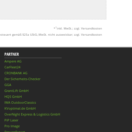
1
*
inkl. MwSt.; zzgl. Versandkosten
esteuert gemäß §25a UStG.;MwSt. nicht ausweisbar; zzgl. Versandkosten
PARTNER
Ampere AG
CarFleet24
CRONBANK AG
Der Sicherheits-Checker
GGA
GrantLift GmbH
HQS GmbH
IWA OutdoorClassics
KVoptimal.de GmbH
OverNight Express & Logistics GmbH
PiP Laser
Pro Image
ProvenExpert