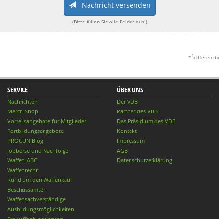
Nachricht versenden
(Bitte füllen Sie alle Felder aus!)
2
*
differenzb
SERVICE
ÜBER UNS
Nachrichten
Der VDB
Merch-Shop
Partner des VDB
Vorteilsangebote für Mitglieder
Das Präsidium des VDB
Fortbildungsangebote
Kontakt
PROGUN Blog
Impressum
Jobbörse und Nachfolge
AGB
Waffen-ABC
Datenschutzerklärung
Waffenrecht
Rund um den Waffenkauf
Beschussämter
Waffensachverständige
Ausbildungsmöglichkeiten
Erbwaffenblockierung