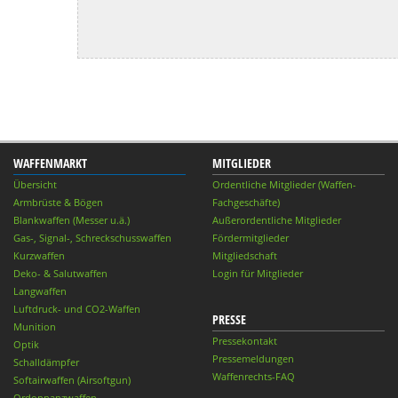
WAFFENMARKT
MITGLIEDER
Übersicht
Ordentliche Mitglieder (Waffen-
Armbrüste & Bögen
Fachgeschäfte)
Blankwaffen (Messer u.ä.)
Außerordentliche Mitglieder
Gas-, Signal-, Schreckschusswaffen
Fördermitglieder
Kurzwaffen
Mitgliedschaft
Deko- & Salutwaffen
Login für Mitglieder
Langwaffen
Luftdruck- und CO2-Waffen
PRESSE
Munition
Pressekontakt
Optik
Pressemeldungen
Schalldämpfer
Waffenrechts-FAQ
Softairwaffen (Airsoftgun)
Ordonnanzwaffen