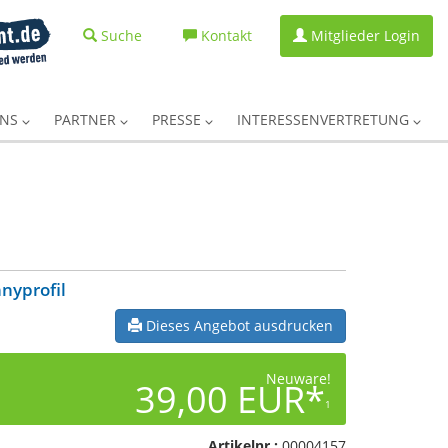
Suche
Kontakt
Mitglieder Login
UNS
PARTNER
PRESSE
INTERESSENVERTRETUNG
nyprofil
Dieses Angebot ausdrucken
Neuware!
39,00 EUR*
1
Artikelnr.:
00004157