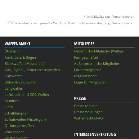
1
*
inkl. MwSt.; zzgl. Versandkosten
2
*
differenzbesteuert gemäß §25a UStG.;MwSt. nicht ausweisbar; zzgl. Versandkosten
WAFFENMARKT
MITGLIEDER
Übersicht
Ordentliche Mitglieder (Waffen-
Armbrüste & Bögen
Fachgeschäfte)
Blankwaffen (Messer u.ä.)
Außerordentliche Mitglieder
Gas-, Signal-, Schreckschusswaffen
Fördermitglieder
Kurzwaffen
Mitgliedschaft
Deko- & Salutwaffen
Login für Mitglieder
Langwaffen
Luftdruck- und CO2-Waffen
PRESSE
Munition
Pressekontakt
Optik
Pressemeldungen
Schalldämpfer
Waffenrechts-FAQ
Softairwaffen (Airsoftgun)
Ordonnanzwaffen
Vorderlader
INTERESSENVERTRETUNG
Westernwaffen