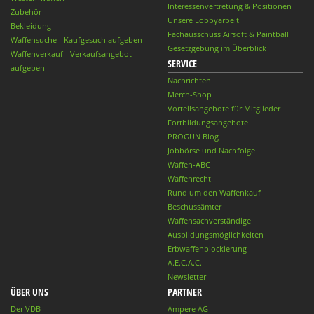
Interessenvertretung & Positionen
Zubehör
Unsere Lobbyarbeit
Bekleidung
Fachausschuss Airsoft & Paintball
Waffensuche - Kaufgesuch aufgeben
Gesetzgebung im Überblick
Waffenverkauf - Verkaufsangebot
SERVICE
aufgeben
Nachrichten
Merch-Shop
Vorteilsangebote für Mitglieder
Fortbildungsangebote
PROGUN Blog
Jobbörse und Nachfolge
Waffen-ABC
Waffenrecht
Rund um den Waffenkauf
Beschussämter
Waffensachverständige
Ausbildungsmöglichkeiten
Erbwaffenblockierung
A.E.C.A.C.
Newsletter
ÜBER UNS
PARTNER
Der VDB
Ampere AG