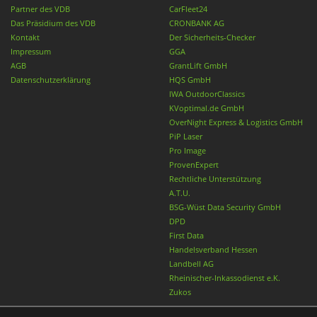
Partner des VDB
CarFleet24
Das Präsidium des VDB
CRONBANK AG
Kontakt
Der Sicherheits-Checker
Impressum
GGA
AGB
GrantLift GmbH
Datenschutzerklärung
HQS GmbH
IWA OutdoorClassics
KVoptimal.de GmbH
OverNight Express & Logistics GmbH
PiP Laser
Pro Image
ProvenExpert
Rechtliche Unterstützung
A.T.U.
BSG-Wüst Data Security GmbH
DPD
First Data
Handelsverband Hessen
Landbell AG
Rheinischer-Inkassodienst e.K.
Zukos