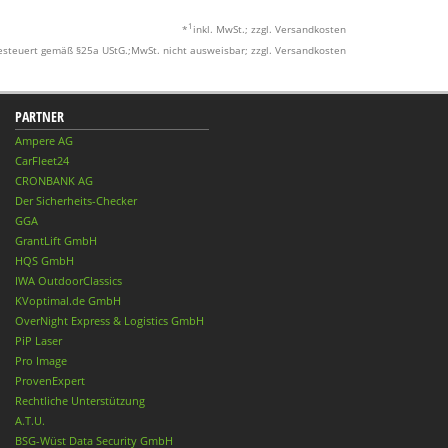
1
*
inkl. MwSt.; zzgl. Versandkosten
esteuert gemäß §25a UStG.;MwSt. nicht ausweisbar; zzgl. Versandkosten
PARTNER
Ampere AG
CarFleet24
CRONBANK AG
Der Sicherheits-Checker
GGA
GrantLift GmbH
HQS GmbH
IWA OutdoorClassics
KVoptimal.de GmbH
OverNight Express & Logistics GmbH
PiP Laser
Pro Image
ProvenExpert
Rechtliche Unterstützung
A.T.U.
BSG-Wüst Data Security GmbH