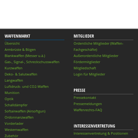
WAFFENMARKT
MITGLIEDER
Übersicht
Ordentliche Mitglieder (Waffen-
Armbrüste & Bögen
Fachgeschäfte)
Blankwaffen (Messer u.ä.)
Außerordentliche Mitglieder
Gas-, Signal-, Schreckschusswaffen
Fördermitglieder
Kurzwaffen
Mitgliedschaft
Deko- & Salutwaffen
Login für Mitglieder
Langwaffen
Luftdruck- und CO2-Waffen
PRESSE
Munition
Pressekontakt
Optik
Pressemeldungen
Schalldämpfer
Waffenrechts-FAQ
Softairwaffen (Airsoftgun)
Ordonnanzwaffen
Vorderlader
INTERESSENVERTRETUNG
Westernwaffen
Interessenvertretung & Positionen
Zubehör