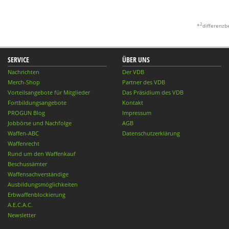
2
*
differenzb
SERVICE
ÜBER UNS
Nachrichten
Der VDB
Merch-Shop
Partner des VDB
Vorteilsangebote für Mitglieder
Das Präsidium des VDB
Fortbildungsangebote
Kontakt
PROGUN Blog
Impressum
Jobbörse und Nachfolge
AGB
Waffen-ABC
Datenschutzerklärung
Waffenrecht
Rund um den Waffenkauf
Beschussämter
Waffensachverständige
Ausbildungsmöglichkeiten
Erbwaffenblockierung
A.E.C.A.C.
Newsletter