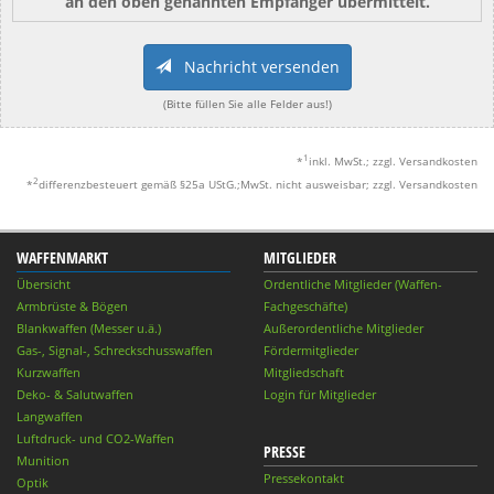
an den oben genannten Empfänger übermittelt.
Nachricht versenden
(Bitte füllen Sie alle Felder aus!)
1
*
inkl. MwSt.; zzgl. Versandkosten
2
*
differenzbesteuert gemäß §25a UStG.;MwSt. nicht ausweisbar; zzgl. Versandkosten
WAFFENMARKT
MITGLIEDER
Übersicht
Ordentliche Mitglieder (Waffen-
Armbrüste & Bögen
Fachgeschäfte)
Blankwaffen (Messer u.ä.)
Außerordentliche Mitglieder
Gas-, Signal-, Schreckschusswaffen
Fördermitglieder
Kurzwaffen
Mitgliedschaft
Deko- & Salutwaffen
Login für Mitglieder
Langwaffen
Luftdruck- und CO2-Waffen
PRESSE
Munition
Pressekontakt
Optik