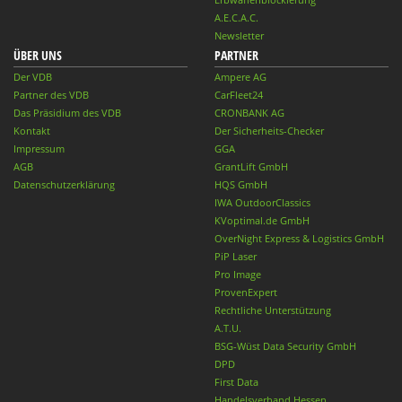
A.E.C.A.C.
Newsletter
ÜBER UNS
PARTNER
Der VDB
Ampere AG
Partner des VDB
CarFleet24
Das Präsidium des VDB
CRONBANK AG
Kontakt
Der Sicherheits-Checker
Impressum
GGA
AGB
GrantLift GmbH
Datenschutzerklärung
HQS GmbH
IWA OutdoorClassics
KVoptimal.de GmbH
OverNight Express & Logistics GmbH
PiP Laser
Pro Image
ProvenExpert
Rechtliche Unterstützung
A.T.U.
BSG-Wüst Data Security GmbH
DPD
First Data
Handelsverband Hessen