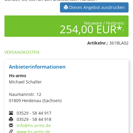
Dieses Angebot ausdrucken
Neuware / Festpreis
254,00 EUR*
1
Artikelnr.:
361BLA02
VERSANDKOSTEN
Anbieterinformationen
Hs-arms
Michael Schaller
Naumannstr. 12
01809 Heidenau (Sachsen)
03529 - 58 44 917
03529 - 58 44 918
info@hs-arms.de
www.hs-arms.de