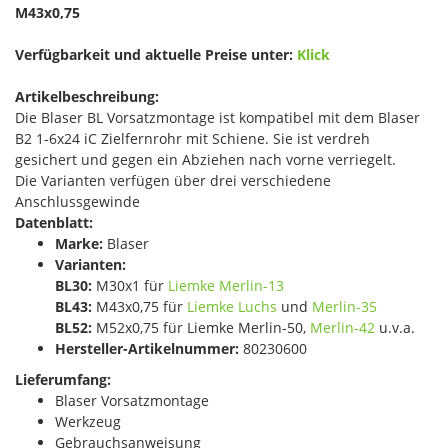
M43x0,75
Verfügbarkeit und aktuelle Preise unter:
Klick
Artikelbeschreibung:
Die Blaser BL Vorsatzmontage ist kompatibel mit dem Blaser
B2 1-6x24 iC Zielfernrohr mit Schiene. Sie ist verdreh
gesichert und gegen ein Abziehen nach vorne verriegelt.
Die Varianten verfügen über drei verschiedene
Anschlussgewinde
Datenblatt:
Marke:
Blaser
Varianten:
BL30:
M30x1 für
Liemke Merlin-13
BL43:
M43x0,75 für
Liemke Luchs
und
Merlin-35
BL52:
M52x0,75 für Liemke Merlin-50,
Merlin-42
u.v.a.
Hersteller-Artikelnummer:
80230600
Lieferumfang:
Blaser Vorsatzmontage
Werkzeug
Gebrauchsanweisung