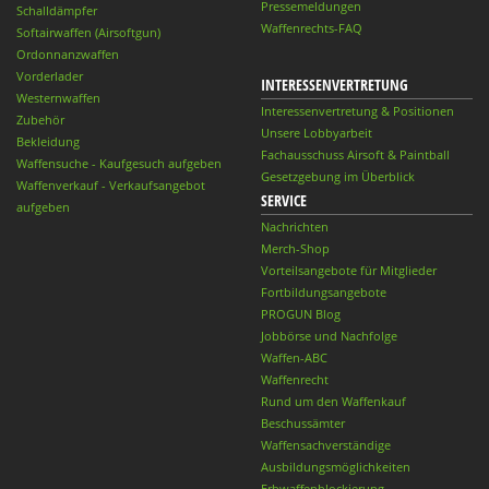
Pressemeldungen
Schalldämpfer
Waffenrechts-FAQ
Softairwaffen (Airsoftgun)
Ordonnanzwaffen
Vorderlader
INTERESSENVERTRETUNG
Westernwaffen
Interessenvertretung & Positionen
Zubehör
Unsere Lobbyarbeit
Bekleidung
Fachausschuss Airsoft & Paintball
Waffensuche - Kaufgesuch aufgeben
Gesetzgebung im Überblick
Waffenverkauf - Verkaufsangebot
SERVICE
aufgeben
Nachrichten
Merch-Shop
Vorteilsangebote für Mitglieder
Fortbildungsangebote
PROGUN Blog
Jobbörse und Nachfolge
Waffen-ABC
Waffenrecht
Rund um den Waffenkauf
Beschussämter
Waffensachverständige
Ausbildungsmöglichkeiten
Erbwaffenblockierung