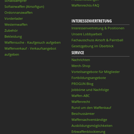
Schalldämpfer
Waffenrechts-FAQ
Softairwaffen (Airsoftgun)
Ordonnanzwaffen
Vorderlader
INTERESSENVERTRETUNG
Westernwaffen
Interessenvertretung & Positionen
Zubehör
Unsere Lobbyarbeit
Bekleidung
Fachausschuss Airsoft & Paintball
Waffensuche - Kaufgesuch aufgeben
Gesetzgebung im Überblick
Waffenverkauf - Verkaufsangebot
SERVICE
aufgeben
Nachrichten
Merch-Shop
Vorteilsangebote für Mitglieder
Fortbildungsangebote
PROGUN Blog
Jobbörse und Nachfolge
Waffen-ABC
Waffenrecht
Rund um den Waffenkauf
Beschussämter
Waffensachverständige
Ausbildungsmöglichkeiten
Erbwaffenblockierung