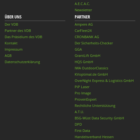
A.E.C.A.C.
Newsletter
ÜBER UNS
PARTNER
Der VDB
Ampere AG
Partner des VDB
CarFleet24
Das Präsidium des VDB
CRONBANK AG
Kontakt
Der Sicherheits-Checker
Impressum
GGA
AGB
GrantLift GmbH
Datenschutzerklärung
HQS GmbH
IWA OutdoorClassics
KVoptimal.de GmbH
OverNight Express & Logistics GmbH
PiP Laser
Pro Image
ProvenExpert
Rechtliche Unterstützung
A.T.U.
BSG-Wüst Data Security GmbH
DPD
First Data
Handelsverband Hessen