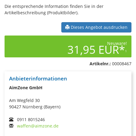
Die entsprechende Information finden Sie in der
Artikelbeschreibung (Produktbilder).
Dieses Angebot ausdrucken
Neuware!
31,95 EUR*
1
Artikelnr.:
00008467
Anbieterinformationen
AimZone GmbH
Am Wegfeld 30
90427 Nürnberg (Bayern)
0911 8015246
waffen@aimzone.de