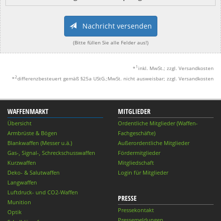
Nachricht versenden
(Bitte füllen Sie alle Felder aus!)
1
*
inkl. MwSt.; zzgl. Versandkosten
2
*
differenzbesteuert gemäß §25a UStG.;MwSt. nicht ausweisbar; zzgl. Versandkosten
WAFFENMARKT
MITGLIEDER
Übersicht
Ordentliche Mitglieder (Waffen-
Armbrüste & Bögen
Fachgeschäfte)
Blankwaffen (Messer u.ä.)
Außerordentliche Mitglieder
Gas-, Signal-, Schreckschusswaffen
Fördermitglieder
Kurzwaffen
Mitgliedschaft
Deko- & Salutwaffen
Login für Mitglieder
Langwaffen
Luftdruck- und CO2-Waffen
PRESSE
Munition
Pressekontakt
Optik
Pressemeldungen