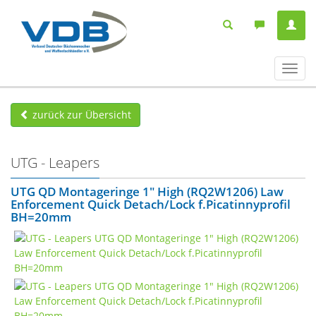
Navig
ein-/
zurück zur Übersicht
UTG - Leapers
UTG QD Montageringe 1" High (RQ2W1206) Law
Enforcement Quick Detach/Lock f.Picatinnyprofil
BH=20mm