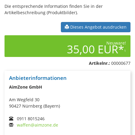
Die entsprechende Information finden Sie in der
Artikelbeschreibung (Produktbilder).
Dieses Angebot ausdrucken
Neuware!
35,00 EUR*
1
Artikelnr.:
00000677
Anbieterinformationen
AimZone GmbH
Am Wegfeld 30
90427 Nürnberg (Bayern)
0911 8015246
waffen@aimzone.de