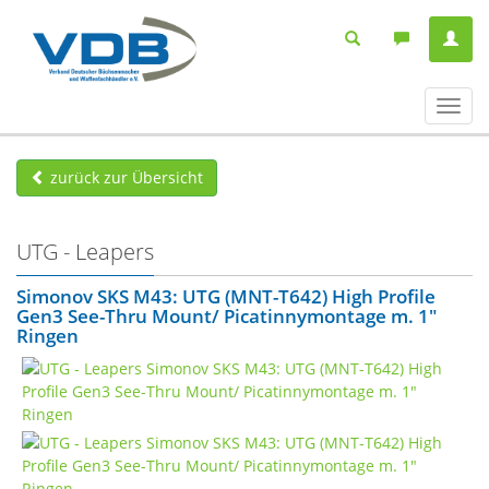
Navig
ein-/
zurück zur Übersicht
UTG - Leapers
Simonov SKS M43: UTG (MNT-T642) High Profile
Gen3 See-Thru Mount/ Picatinnymontage m. 1"
Ringen