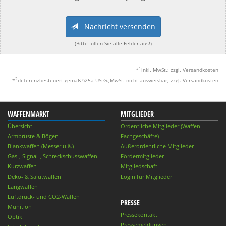
Nachricht versenden
(Bitte füllen Sie alle Felder aus!)
1
*
inkl. MwSt.; zzgl. Versandkosten
2
*
differenzbesteuert gemäß §25a UStG.;MwSt. nicht ausweisbar; zzgl. Versandkosten
WAFFENMARKT
MITGLIEDER
Übersicht
Ordentliche Mitglieder (Waffen-
Armbrüste & Bögen
Fachgeschäfte)
Blankwaffen (Messer u.ä.)
Außerordentliche Mitglieder
Gas-, Signal-, Schreckschusswaffen
Fördermitglieder
Kurzwaffen
Mitgliedschaft
Deko- & Salutwaffen
Login für Mitglieder
Langwaffen
Luftdruck- und CO2-Waffen
PRESSE
Munition
Pressekontakt
Optik
Pressemeldungen