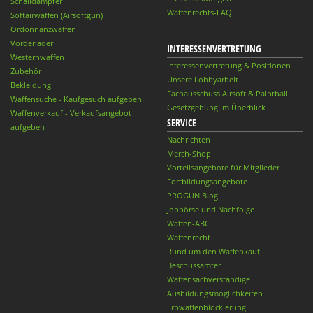
Schalldämpfer
Waffenrechts-FAQ
Softairwaffen (Airsoftgun)
Ordonnanzwaffen
Vorderlader
INTERESSENVERTRETUNG
Westernwaffen
Interessenvertretung & Positionen
Zubehör
Unsere Lobbyarbeit
Bekleidung
Fachausschuss Airsoft & Paintball
Waffensuche - Kaufgesuch aufgeben
Gesetzgebung im Überblick
Waffenverkauf - Verkaufsangebot
SERVICE
aufgeben
Nachrichten
Merch-Shop
Vorteilsangebote für Mitglieder
Fortbildungsangebote
PROGUN Blog
Jobbörse und Nachfolge
Waffen-ABC
Waffenrecht
Rund um den Waffenkauf
Beschussämter
Waffensachverständige
Ausbildungsmöglichkeiten
Erbwaffenblockierung