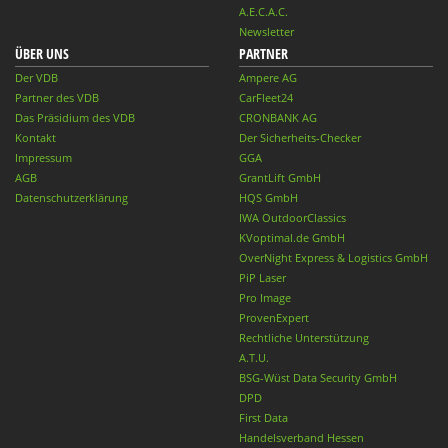
A.E.C.A.C.
Newsletter
ÜBER UNS
PARTNER
Der VDB
Ampere AG
Partner des VDB
CarFleet24
Das Präsidium des VDB
CRONBANK AG
Kontakt
Der Sicherheits-Checker
Impressum
GGA
AGB
GrantLift GmbH
Datenschutzerklärung
HQS GmbH
IWA OutdoorClassics
KVoptimal.de GmbH
OverNight Express & Logistics GmbH
PiP Laser
Pro Image
ProvenExpert
Rechtliche Unterstützung
A.T.U.
BSG-Wüst Data Security GmbH
DPD
First Data
Handelsverband Hessen