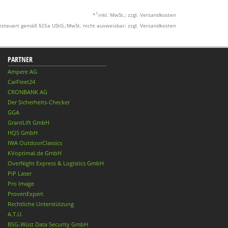
1
*
inkl. MwSt.; zzgl. Versandkosten
esteuert gemäß §25a UStG.;MwSt. nicht ausweisbar; zzgl. Versandkosten
PARTNER
Ampere AG
CarFleet24
CRONBANK AG
Der Sicherheits-Checker
GGA
GrantLift GmbH
HQS GmbH
IWA OutdoorClassics
KVoptimal.de GmbH
OverNight Express & Logistics GmbH
PiP Laser
Pro Image
ProvenExpert
Rechtliche Unterstützung
A.T.U.
BSG-Wüst Data Security GmbH