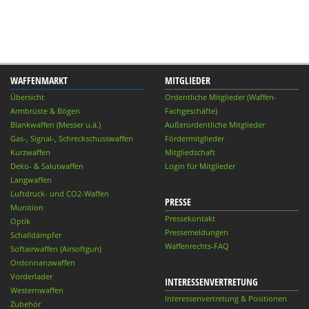
WAFFENMARKT
MITGLIEDER
Übersicht
Ordentliche Mitglieder (Waffen-
Armbrüste & Bögen
Fachgeschäfte)
Blankwaffen (Messer u.ä.)
Außerordentliche Mitglieder
Gas-, Signal-, Schreckschusswaffen
Fördermitglieder
Kurzwaffen
Mitgliedschaft
Deko- & Salutwaffen
Login für Mitglieder
Langwaffen
Luftdruck- und CO2-Waffen
PRESSE
Munition
Pressekontakt
Optik
Pressemeldungen
Schalldämpfer
Waffenrechts-FAQ
Softairwaffen (Airsoftgun)
Ordonnanzwaffen
Vorderlader
INTERESSENVERTRETUNG
Westernwaffen
Interessenvertretung & Positionen
Zubehör