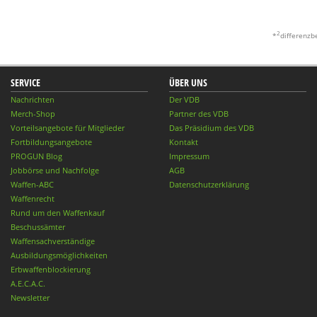
2
*
differenzb
SERVICE
ÜBER UNS
Nachrichten
Der VDB
Merch-Shop
Partner des VDB
Vorteilsangebote für Mitglieder
Das Präsidium des VDB
Fortbildungsangebote
Kontakt
PROGUN Blog
Impressum
Jobbörse und Nachfolge
AGB
Waffen-ABC
Datenschutzerklärung
Waffenrecht
Rund um den Waffenkauf
Beschussämter
Waffensachverständige
Ausbildungsmöglichkeiten
Erbwaffenblockierung
A.E.C.A.C.
Newsletter