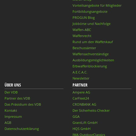
Vorteilsangebote für Mitglieder
Fortbildungsangebote
PROGUN Blog
Jobbörse und Nachfolge
Waffen-ABC
Waffenrecht
Rund um den Waffenkauf
Beschussämter
Waffensachverständige
Ausbildungsmöglichkeiten
Erbwaffenblockierung
A.E.C.A.C.
Newsletter
ÜBER UNS
PARTNER
Der VDB
Ampere AG
Partner des VDB
CarFleet24
Das Präsidium des VDB
CRONBANK AG
Kontakt
Der Sicherheits-Checker
Impressum
GGA
AGB
GrantLift GmbH
Datenschutzerklärung
HQS GmbH
IWA OutdoorClassics