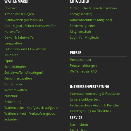
WAFFENMARKT
MITGLIEDER
Übersicht
Ordentliche Mitglieder (Waffen-
Armbrüste & Bögen
Fachgeschäfte)
Blankwaffen (Messer u.ä.)
Außerordentliche Mitglieder
Gas-, Signal-, Schreckschusswaffen
Fördermitglieder
Kurzwaffen
Mitgliedschaft
Deko- & Salutwaffen
Login für Mitglieder
Langwaffen
Luftdruck- und CO2-Waffen
PRESSE
Munition
Pressekontakt
Optik
Pressemeldungen
Schalldämpfer
Waffenrechts-FAQ
Softairwaffen (Airsoftgun)
Ordonnanzwaffen
Vorderlader
INTERESSENVERTRETUNG
Westernwaffen
Interessenvertretung & Positionen
Zubehör
Unsere Lobbyarbeit
Bekleidung
Fachausschuss Airsoft & Paintball
Waffensuche - Kaufgesuch aufgeben
Gesetzgebung im Überblick
Waffenverkauf - Verkaufsangebot
SERVICE
aufgeben
Nachrichten
Merch-Shop