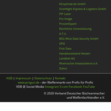
KVoptimal.de GmbH
OverNight Express & Logistics GmbH
PiP Laser
Pro Image
ProvenExpert
Rechtliche Unterstützung
A.T.U.
BSG-Wüst Data Security GmbH
DPD
First Data
Handelsverband Hessen
Landbell AG
Rheinischer-Inkassodienst e.K.
Zukos
AGB
|
Impressum
|
Datenschutz
|
Kontakt
www.progun.de
- der Waffenmarkt von Profis für Profis
VDB @ Social-Media
Instagram
X.com
Facebook
YouTube
© 2026 Verband Deutscher Büchsenmacher
und Waffenfachhändler e.V.