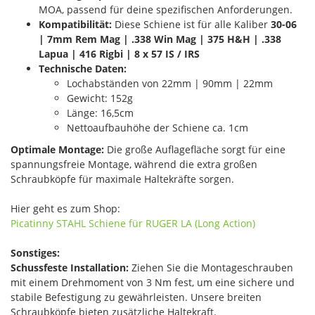
MOA, passend für deine spezifischen Anforderungen.
Kompatibilität:
Diese Schiene ist für alle Kaliber
30-06
| 7mm Rem Mag | .338 Win Mag | 375 H&H | .338
Lapua | 416 Rigbi | 8 x 57 IS / IRS
Technische Daten:
Lochabständen von 22mm | 90mm | 22mm
Gewicht: 152g
Länge: 16,5cm
Nettoaufbauhöhe der Schiene ca. 1cm
Optimale Montage:
Die große Auflagefläche sorgt für eine
spannungsfreie Montage, während die extra großen
Schraubköpfe für maximale Haltekräfte sorgen.
Hier geht es zum Shop:
Picatinny STAHL Schiene für RUGER LA (Long Action)
Sonstiges:
Schussfeste Installation:
Ziehen Sie die Montageschrauben
mit einem Drehmoment von 3 Nm fest, um eine sichere und
stabile Befestigung zu gewährleisten. Unsere breiten
Schraubköpfe bieten zusätzliche Haltekraft.