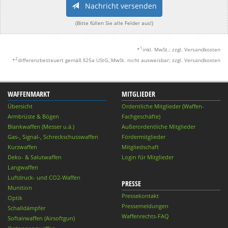
Nachricht versenden
(Bitte füllen Sie alle Felder aus!)
1
*
inkl. MwSt.; zzgl. Versandkosten
2
*
differenzbesteuert gemäß §25a UStG.;MwSt. nicht ausweisbar; zzgl. Versandkosten
WAFFENMARKT
MITGLIEDER
Übersicht
Ordentliche Mitglieder (Waffen-
Armbrüste & Bögen
Fachgeschäfte)
Blankwaffen (Messer u.ä.)
Außerordentliche Mitglieder
Gas-, Signal-, Schreckschusswaffen
Fördermitglieder
Kurzwaffen
Mitgliedschaft
Deko- & Salutwaffen
Login für Mitglieder
Langwaffen
Luftdruck- und CO2-Waffen
PRESSE
Munition
Pressekontakt
Optik
Pressemeldungen
Schalldämpfer
Waffenrechts-FAQ
Softairwaffen (Airsoftgun)