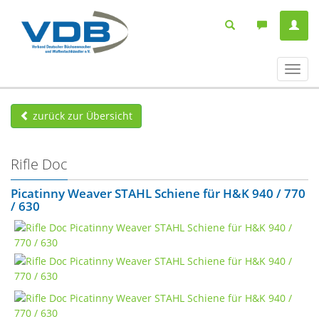
Navig
ein-/
zurück zur Übersicht
Rifle Doc
Picatinny Weaver STAHL Schiene für H&K 940 / 770
/ 630