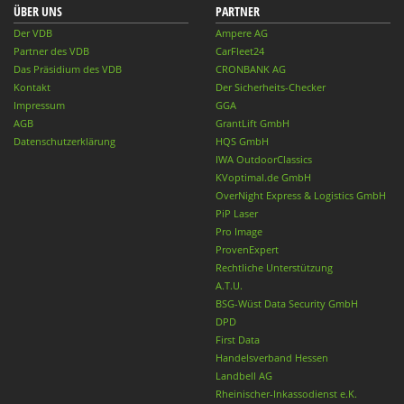
ÜBER UNS
PARTNER
Der VDB
Ampere AG
Partner des VDB
CarFleet24
Das Präsidium des VDB
CRONBANK AG
Kontakt
Der Sicherheits-Checker
Impressum
GGA
AGB
GrantLift GmbH
Datenschutzerklärung
HQS GmbH
IWA OutdoorClassics
KVoptimal.de GmbH
OverNight Express & Logistics GmbH
PiP Laser
Pro Image
ProvenExpert
Rechtliche Unterstützung
A.T.U.
BSG-Wüst Data Security GmbH
DPD
First Data
Handelsverband Hessen
Landbell AG
Rheinischer-Inkassodienst e.K.