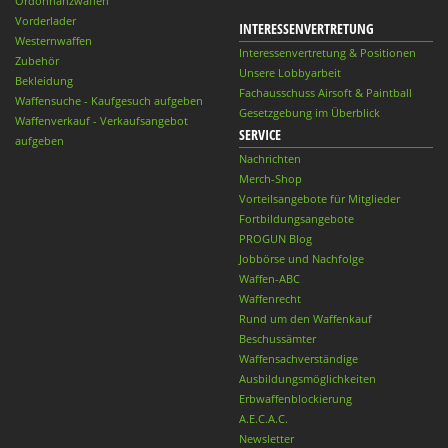
Ordonnanzwaffen
Vorderlader
INTERESSENVERTRETUNG
Westernwaffen
Interessenvertretung & Positionen
Zubehör
Unsere Lobbyarbeit
Bekleidung
Fachausschuss Airsoft & Paintball
Waffensuche - Kaufgesuch aufgeben
Gesetzgebung im Überblick
Waffenverkauf - Verkaufsangebot
SERVICE
aufgeben
Nachrichten
Merch-Shop
Vorteilsangebote für Mitglieder
Fortbildungsangebote
PROGUN Blog
Jobbörse und Nachfolge
Waffen-ABC
Waffenrecht
Rund um den Waffenkauf
Beschussämter
Waffensachverständige
Ausbildungsmöglichkeiten
Erbwaffenblockierung
A.E.C.A.C.
Newsletter