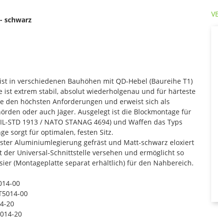
V
- schwarz
t in verschiedenen Bauhöhen mit QD-Hebel (Baureihe T1)
e ist extrem stabil, absolut wiederholgenau und für härteste
ie den höchsten Anforderungen und erweist sich als
hörden oder auch Jäger. Ausgelegt ist die Blockmontage für
 (MIL-STD 1913 / NATO STANAG 4694) und Waffen das Typs
e sorgt für optimalen, festen Sitz.
ter Aluminiumlegierung gefräst und Matt-schwarz eloxiert
t der Universal-Schnittstelle versehen und ermöglicht so
sier (Montageplatte separat erhältlich) für den Nahbereich.
014-00
T5014-00
4-20
014-20