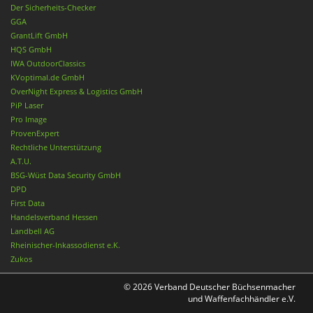
Der Sicherheits-Checker
GGA
GrantLift GmbH
HQS GmbH
IWA OutdoorClassics
KVoptimal.de GmbH
OverNight Express & Logistics GmbH
PiP Laser
Pro Image
ProvenExpert
Rechtliche Unterstützung
A.T.U.
BSG-Wüst Data Security GmbH
DPD
First Data
Handelsverband Hessen
Landbell AG
Rheinischer-Inkassodienst e.K.
Zukos
© 2026 Verband Deutscher Büchsenmacher
und Waffenfachhändler e.V.