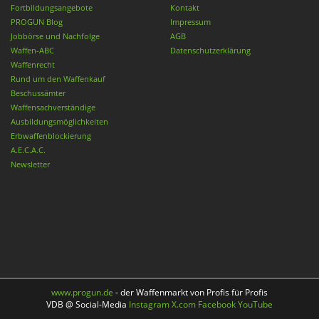
Fortbildungsangebote
Kontakt
PROGUN Blog
Impressum
Jobbörse und Nachfolge
AGB
Waffen-ABC
Datenschutzerklärung
Waffenrecht
Rund um den Waffenkauf
Beschussämter
Waffensachverständige
Ausbildungsmöglichkeiten
Erbwaffenblockierung
A.E.C.A.C.
Newsletter
www.progun.de
- der Waffenmarkt von Profis für Profis
VDB @ Social-Media
Instagram
X.com
Facebook
YouTube