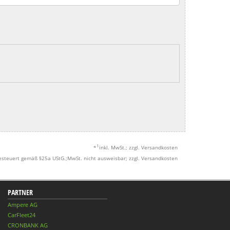
1
*
inkl. MwSt.; zzgl. Versandkosten
esteuert gemäß §25a UStG.;MwSt. nicht ausweisbar; zzgl. Versandkosten
PARTNER
Ampere AG
CarFleet24
CRONBANK AG