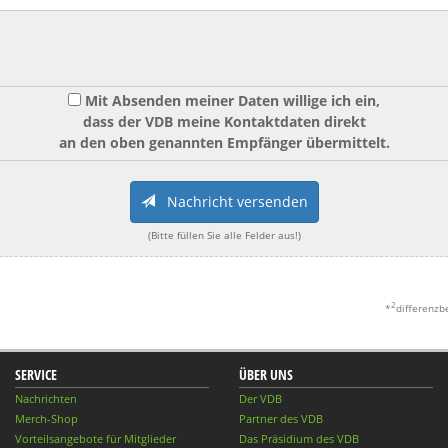
Mit Absenden meiner Daten willige ich ein,
dass der VDB meine Kontaktdaten direkt
an den oben genannten Empfänger übermittelt.
Nachricht versenden
(Bitte füllen Sie alle Felder aus!)
2
*
differenzb
SERVICE
ÜBER UNS
Nachrichten
Der VDB
Merch-Shop
Partner des VDB
Vorteilsangebote für Mitglieder
Das Präsidium des VDB