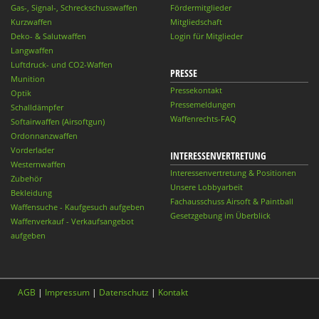
Gas-, Signal-, Schreckschusswaffen
Fördermitglieder
Kurzwaffen
Mitgliedschaft
Deko- & Salutwaffen
Login für Mitglieder
Langwaffen
Luftdruck- und CO2-Waffen
PRESSE
Munition
Pressekontakt
Optik
Pressemeldungen
Schalldämpfer
Waffenrechts-FAQ
Softairwaffen (Airsoftgun)
Ordonnanzwaffen
Vorderlader
INTERESSENVERTRETUNG
Westernwaffen
Interessenvertretung & Positionen
Zubehör
Unsere Lobbyarbeit
Bekleidung
Fachausschuss Airsoft & Paintball
Waffensuche - Kaufgesuch aufgeben
Gesetzgebung im Überblick
Waffenverkauf - Verkaufsangebot
aufgeben
AGB
|
Impressum
|
Datenschutz
|
Kontakt