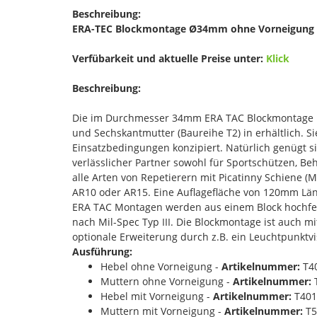
Beschreibung:
ERA-TEC Blockmontage Ø34mm ohne Vorneigung 
Verfübarkeit und aktuelle Preise unter:
Klick
Beschreibung:
Die im Durchmesser 34mm ERA TAC Blockmontage is
und Sechskantmutter (Baureihe T2) in erhältlich. Si
Einsatzbedingungen konzipiert. Natürlich genügt s
verlässlicher Partner sowohl für Sportschützen, Be
alle Arten von Repetierern mit Picatinny Schiene
AR10 oder AR15. Eine Auflagefläche von 120mm Läng
ERA TAC Montagen werden aus einem Block hochfes
nach Mil-Spec Typ III. Die Blockmontage ist auch mi
optionale Erweiterung durch z.B. ein Leuchtpunktvi
Ausführung:
Hebel ohne Vorneigung -
Artikelnummer:
T4
Muttern ohne Vorneigung -
Artikelnummer:
Hebel mit Vorneigung -
Artikelnummer:
T401
Muttern mit Vorneigung -
Artikelnummer:
T5