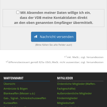
Mit Absenden meiner Daten willige ich ein,
dass der VDB meine Kontaktdaten direkt
an den oben genannten Empfänger übermittelt.
Nachricht versenden
(Bitte füllen Sie alle Felder aus!)
1
*
inkl. MwSt.; zzgl. Versandkosten
2
*
differenzbesteuert gemäß §25a UStG.;MwSt. nicht ausweisbar; zzgl. Versandkosten
WAFFENMARKT
MITGLIEDER
Übersicht
Ordentliche Mitglieder (Waffen-
Armbrüste & Bögen
Fachgeschäfte)
Blankwaffen (Messer u.ä.)
Außerordentliche Mitglieder
Gas-, Signal-, Schreckschusswaffen
Fördermitglieder
Kurzwaffen
Mitgliedschaft