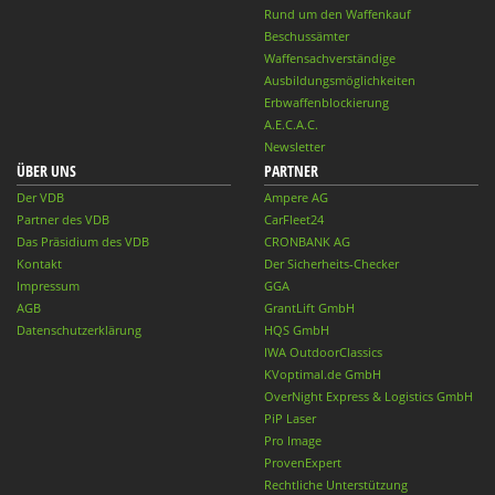
Rund um den Waffenkauf
Beschussämter
Waffensachverständige
Ausbildungsmöglichkeiten
Erbwaffenblockierung
A.E.C.A.C.
Newsletter
ÜBER UNS
PARTNER
Der VDB
Ampere AG
Partner des VDB
CarFleet24
Das Präsidium des VDB
CRONBANK AG
Kontakt
Der Sicherheits-Checker
Impressum
GGA
AGB
GrantLift GmbH
Datenschutzerklärung
HQS GmbH
IWA OutdoorClassics
KVoptimal.de GmbH
OverNight Express & Logistics GmbH
PiP Laser
Pro Image
ProvenExpert
Rechtliche Unterstützung