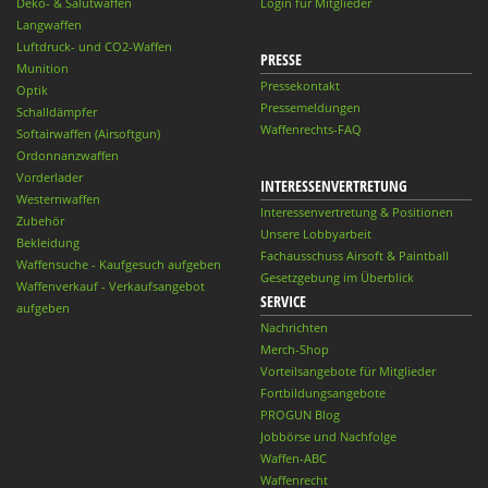
Deko- & Salutwaffen
Login für Mitglieder
Langwaffen
Luftdruck- und CO2-Waffen
PRESSE
Munition
Pressekontakt
Optik
Pressemeldungen
Schalldämpfer
Waffenrechts-FAQ
Softairwaffen (Airsoftgun)
Ordonnanzwaffen
Vorderlader
INTERESSENVERTRETUNG
Westernwaffen
Interessenvertretung & Positionen
Zubehör
Unsere Lobbyarbeit
Bekleidung
Fachausschuss Airsoft & Paintball
Waffensuche - Kaufgesuch aufgeben
Gesetzgebung im Überblick
Waffenverkauf - Verkaufsangebot
SERVICE
aufgeben
Nachrichten
Merch-Shop
Vorteilsangebote für Mitglieder
Fortbildungsangebote
PROGUN Blog
Jobbörse und Nachfolge
Waffen-ABC
Waffenrecht