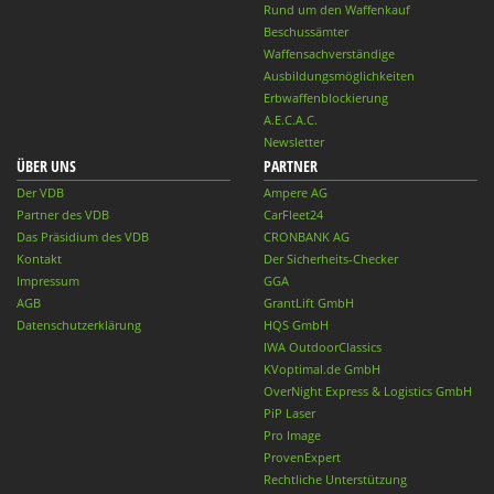
Rund um den Waffenkauf
Beschussämter
Waffensachverständige
Ausbildungsmöglichkeiten
Erbwaffenblockierung
A.E.C.A.C.
Newsletter
ÜBER UNS
PARTNER
Der VDB
Ampere AG
Partner des VDB
CarFleet24
Das Präsidium des VDB
CRONBANK AG
Kontakt
Der Sicherheits-Checker
Impressum
GGA
AGB
GrantLift GmbH
Datenschutzerklärung
HQS GmbH
IWA OutdoorClassics
KVoptimal.de GmbH
OverNight Express & Logistics GmbH
PiP Laser
Pro Image
ProvenExpert
Rechtliche Unterstützung