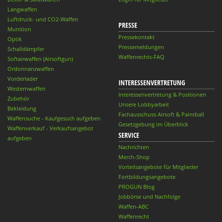
Langwaffen
Luftdruck- und CO2-Waffen
PRESSE
Munition
Pressekontakt
Optik
Pressemeldungen
Schalldämpfer
Waffenrechts-FAQ
Softairwaffen (Airsoftgun)
Ordonnanzwaffen
Vorderlader
INTERESSENVERTRETUNG
Westernwaffen
Interessenvertretung & Positionen
Zubehör
Unsere Lobbyarbeit
Bekleidung
Fachausschuss Airsoft & Paintball
Waffensuche - Kaufgesuch aufgeben
Gesetzgebung im Überblick
Waffenverkauf - Verkaufsangebot
SERVICE
aufgeben
Nachrichten
Merch-Shop
Vorteilsangebote für Mitglieder
Fortbildungsangebote
PROGUN Blog
Jobbörse und Nachfolge
Waffen-ABC
Waffenrecht