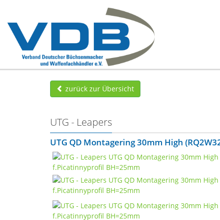
zurück zur Übersicht
UTG - Leapers
UTG QD Montagering 30mm High (RQ2W325