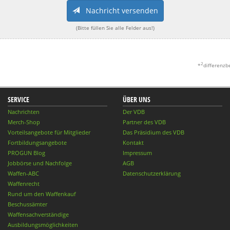
Nachricht versenden
(Bitte füllen Sie alle Felder aus!)
2
*
differenzb
SERVICE
ÜBER UNS
Nachrichten
Der VDB
Merch-Shop
Partner des VDB
Vorteilsangebote für Mitglieder
Das Präsidium des VDB
Fortbildungsangebote
Kontakt
PROGUN Blog
Impressum
Jobbörse und Nachfolge
AGB
Waffen-ABC
Datenschutzerklärung
Waffenrecht
Rund um den Waffenkauf
Beschussämter
Waffensachverständige
Ausbildungsmöglichkeiten