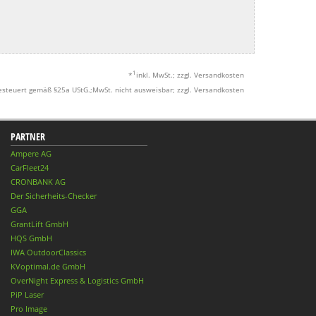
1
*
inkl. MwSt.; zzgl. Versandkosten
esteuert gemäß §25a UStG.;MwSt. nicht ausweisbar; zzgl. Versandkosten
PARTNER
Ampere AG
CarFleet24
CRONBANK AG
Der Sicherheits-Checker
GGA
GrantLift GmbH
HQS GmbH
IWA OutdoorClassics
KVoptimal.de GmbH
OverNight Express & Logistics GmbH
PiP Laser
Pro Image