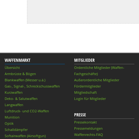
WAFFENMARKT
MITGLIEDER
Übersicht
Ordentliche Mitglieder (Waffen-
Armbrüste & Bögen
Fachgeschäfte)
Blankwaffen (Messer u.ä.)
Außerordentliche Mitglieder
Gas-, Signal-, Schreckschusswaffen
Fördermitglieder
Kurzwaffen
Mitgliedschaft
Deko- & Salutwaffen
Login für Mitglieder
Langwaffen
Luftdruck- und CO2-Waffen
PRESSE
Munition
Pressekontakt
Optik
Pressemeldungen
Schalldämpfer
Waffenrechts-FAQ
Softairwaffen (Airsoftgun)