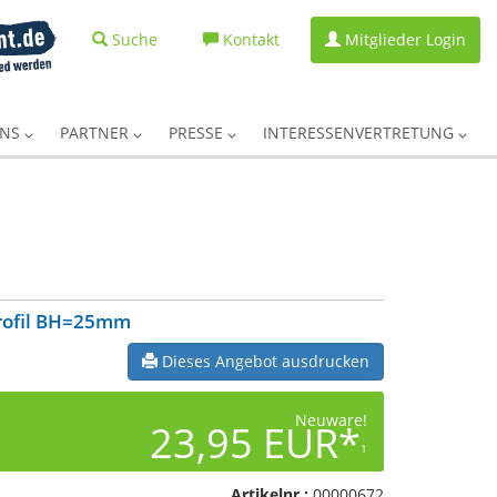
Suche
Kontakt
Mitglieder Login
UNS
PARTNER
PRESSE
INTERESSENVERTRETUNG
rofil BH=25mm
Dieses Angebot ausdrucken
Neuware!
23,95 EUR*
1
Artikelnr.:
00000672