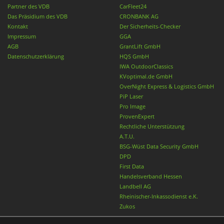
Partner des VDB
CarFleet24
Das Präsidium des VDB
CRONBANK AG
Kontakt
Der Sicherheits-Checker
Impressum
GGA
AGB
GrantLift GmbH
Datenschutzerklärung
HQS GmbH
IWA OutdoorClassics
KVoptimal.de GmbH
OverNight Express & Logistics GmbH
PiP Laser
Pro Image
ProvenExpert
Rechtliche Unterstützung
A.T.U.
BSG-Wüst Data Security GmbH
DPD
First Data
Handelsverband Hessen
Landbell AG
Rheinischer-Inkassodienst e.K.
Zukos