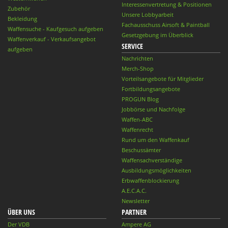
Interessenvertretung & Positionen
Zubehör
Unsere Lobbyarbeit
Bekleidung
Fachausschuss Airsoft & Paintball
Waffensuche - Kaufgesuch aufgeben
Gesetzgebung im Überblick
Waffenverkauf - Verkaufsangebot
SERVICE
aufgeben
Nachrichten
Merch-Shop
Vorteilsangebote für Mitglieder
Fortbildungsangebote
PROGUN Blog
Jobbörse und Nachfolge
Waffen-ABC
Waffenrecht
Rund um den Waffenkauf
Beschussämter
Waffensachverständige
Ausbildungsmöglichkeiten
Erbwaffenblockierung
A.E.C.A.C.
Newsletter
ÜBER UNS
PARTNER
Der VDB
Ampere AG