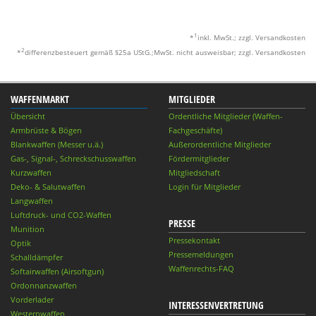
1
*
inkl. MwSt.; zzgl. Versandkosten
2
*
differenzbesteuert gemäß §25a UStG.;MwSt. nicht ausweisbar; zzgl. Versandkosten
WAFFENMARKT
MITGLIEDER
Übersicht
Ordentliche Mitglieder (Waffen-
Armbrüste & Bögen
Fachgeschäfte)
Blankwaffen (Messer u.ä.)
Außerordentliche Mitglieder
Gas-, Signal-, Schreckschusswaffen
Fördermitglieder
Kurzwaffen
Mitgliedschaft
Deko- & Salutwaffen
Login für Mitglieder
Langwaffen
Luftdruck- und CO2-Waffen
PRESSE
Munition
Pressekontakt
Optik
Pressemeldungen
Schalldämpfer
Waffenrechts-FAQ
Softairwaffen (Airsoftgun)
Ordonnanzwaffen
Vorderlader
INTERESSENVERTRETUNG
Westernwaffen