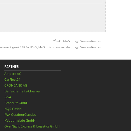
1
*
inkl. MwSt.; zzgl. Versandkosten
esteuert gemäß §25a UStG.;MwSt. nicht ausweisbar; zzgl. Versandkosten
PARTNER
Ampere AG
CarFleet24
CRONBANK AG
Der Sicherheits-Checker
GGA
GrantLift GmbH
HQS GmbH
IWA OutdoorClassics
KVoptimal.de GmbH
OverNight Express & Logistics GmbH