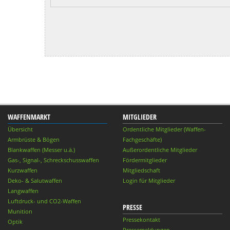
WAFFENMARKT
MITGLIEDER
Übersicht
Ordentliche Mitglieder (Waffen-
Armbrüste & Bögen
Fachgeschäfte)
Blankwaffen (Messer u.ä.)
Außerordentliche Mitglieder
Gas-, Signal-, Schreckschusswaffen
Fördermitglieder
Kurzwaffen
Mitgliedschaft
Deko- & Salutwaffen
Login für Mitglieder
Langwaffen
Luftdruck- und CO2-Waffen
PRESSE
Munition
Pressekontakt
Optik
Pressemeldungen