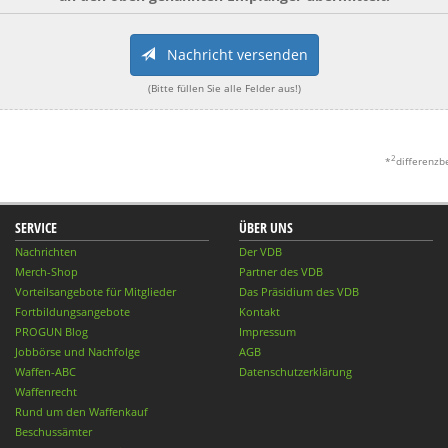
Nachricht versenden
(Bitte füllen Sie alle Felder aus!)
2
*
differenzb
SERVICE
ÜBER UNS
Nachrichten
Der VDB
Merch-Shop
Partner des VDB
Vorteilsangebote für Mitglieder
Das Präsidium des VDB
Fortbildungsangebote
Kontakt
PROGUN Blog
Impressum
Jobbörse und Nachfolge
AGB
Waffen-ABC
Datenschutzerklärung
Waffenrecht
Rund um den Waffenkauf
Beschussämter