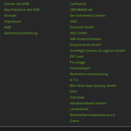
Partner des VDB
CarFleet24
Das Präsidium des VDB
CRONBANK AG
Kontakt
Der Sicherheits-Checker
Impressum
GGA
AGB
GrantLift GmbH
Datenschutzerklärung
HQS GmbH
IWA OutdoorClassics
KVoptimal.de GmbH
OverNight Express & Logistics GmbH
PiP Laser
Pro Image
ProvenExpert
Rechtliche Unterstützung
A.T.U.
BSG-Wüst Data Security GmbH
DPD
First Data
Handelsverband Hessen
Landbell AG
Rheinischer-Inkassodienst e.K.
Zukos