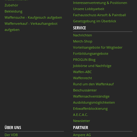
Interessenvertretung & Positionen
Zubehör
Unsere Lobbyarbeit
Bekleidung
Fachausschuss Airsoft & Paintball
Waffensuche - Kaufgesuch aufgeben
Gesetzgebung im Überblick
Waffenverkauf - Verkaufsangebot
SERVICE
aufgeben
Nachrichten
Merch-Shop
Vorteilsangebote für Mitglieder
Fortbildungsangebote
PROGUN Blog
Jobbörse und Nachfolge
Waffen-ABC
Waffenrecht
Rund um den Waffenkauf
Beschussämter
Waffensachverständige
Ausbildungsmöglichkeiten
Erbwaffenblockierung
A.E.C.A.C.
Newsletter
ÜBER UNS
PARTNER
Der VDB
Ampere AG