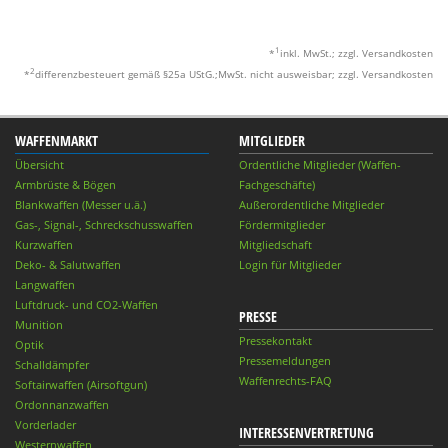
1
*
inkl. MwSt.; zzgl. Versandkosten
2
*
differenzbesteuert gemäß §25a UStG.;MwSt. nicht ausweisbar; zzgl. Versandkosten
WAFFENMARKT
MITGLIEDER
Übersicht
Ordentliche Mitglieder (Waffen-
Armbrüste & Bögen
Fachgeschäfte)
Blankwaffen (Messer u.ä.)
Außerordentliche Mitglieder
Gas-, Signal-, Schreckschusswaffen
Fördermitglieder
Kurzwaffen
Mitgliedschaft
Deko- & Salutwaffen
Login für Mitglieder
Langwaffen
Luftdruck- und CO2-Waffen
PRESSE
Munition
Pressekontakt
Optik
Pressemeldungen
Schalldämpfer
Waffenrechts-FAQ
Softairwaffen (Airsoftgun)
Ordonnanzwaffen
Vorderlader
INTERESSENVERTRETUNG
Westernwaffen