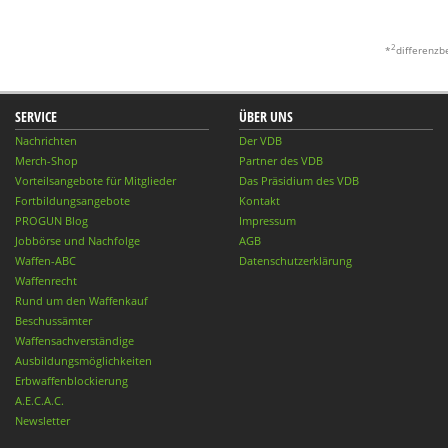
2
*
differenzb
SERVICE
ÜBER UNS
Nachrichten
Der VDB
Merch-Shop
Partner des VDB
Vorteilsangebote für Mitglieder
Das Präsidium des VDB
Fortbildungsangebote
Kontakt
PROGUN Blog
Impressum
Jobbörse und Nachfolge
AGB
Waffen-ABC
Datenschutzerklärung
Waffenrecht
Rund um den Waffenkauf
Beschussämter
Waffensachverständige
Ausbildungsmöglichkeiten
Erbwaffenblockierung
A.E.C.A.C.
Newsletter