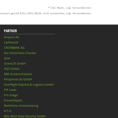
1
*
inkl. MwSt.; zzgl. Versandkosten
esteuert gemäß §25a UStG.;MwSt. nicht ausweisbar; zzgl. Versandkosten
PARTNER
Ampere AG
CarFleet24
CRONBANK AG
Der Sicherheits-Checker
GGA
GrantLift GmbH
HQS GmbH
IWA OutdoorClassics
KVoptimal.de GmbH
OverNight Express & Logistics GmbH
PiP Laser
Pro Image
ProvenExpert
Rechtliche Unterstützung
A.T.U.
BSG-Wüst Data Security GmbH