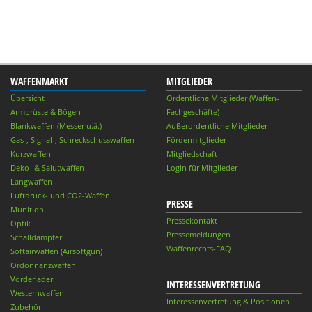
WAFFENMARKT
MITGLIEDER
Übersicht
Ordentliche Mitglieder (Waffen-
Armbrüste & Bögen
Fachgeschäfte)
Blankwaffen (Messer u.ä.)
Außerordentliche Mitglieder
Gas-, Signal-, Schreckschusswaffen
Fördermitglieder
Kurzwaffen
Mitgliedschaft
Deko- & Salutwaffen
Login für Mitglieder
Langwaffen
Luftdruck- und CO2-Waffen
PRESSE
Munition
Pressekontakt
Optik
Pressemeldungen
Schalldämpfer
Waffenrechts-FAQ
Softairwaffen (Airsoftgun)
Ordonnanzwaffen
Vorderlader
INTERESSENVERTRETUNG
Westernwaffen
Interessenvertretung & Positionen
Zubehör