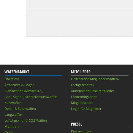
WAFFENMARKT
MITGLIEDER
Übersicht
Ordentliche Mitglieder (Waffen-
Armbrüste & Bögen
Fachgeschäfte)
Blankwaffen (Messer u.ä.)
Außerordentliche Mitglieder
Gas-, Signal-, Schreckschusswaffen
Fördermitglieder
Kurzwaffen
Mitgliedschaft
Deko- & Salutwaffen
Login für Mitglieder
Langwaffen
Luftdruck- und CO2-Waffen
PRESSE
Munition
Pressekontakt
Optik