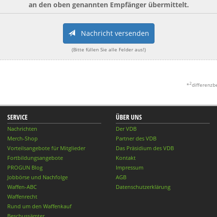
an den oben genannten Empfänger übermittelt.
Nachricht versenden
(Bitte füllen Sie alle Felder aus!)
2
*
differenzb
SERVICE
ÜBER UNS
Nachrichten
Der VDB
Merch-Shop
Partner des VDB
Vorteilsangebote für Mitglieder
Das Präsidium des VDB
Fortbildungsangebote
Kontakt
PROGUN Blog
Impressum
Jobbörse und Nachfolge
AGB
Waffen-ABC
Datenschutzerklärung
Waffenrecht
Rund um den Waffenkauf
Beschussämter