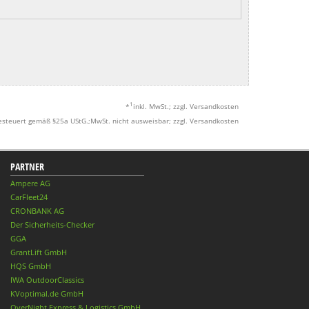
1
*
inkl. MwSt.; zzgl. Versandkosten
esteuert gemäß §25a UStG.;MwSt. nicht ausweisbar; zzgl. Versandkosten
PARTNER
Ampere AG
CarFleet24
CRONBANK AG
Der Sicherheits-Checker
GGA
GrantLift GmbH
HQS GmbH
IWA OutdoorClassics
KVoptimal.de GmbH
OverNight Express & Logistics GmbH