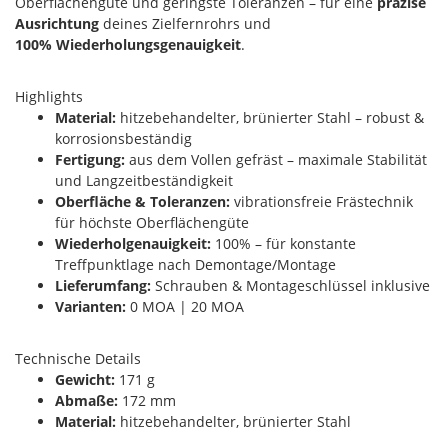
Oberflächengüte und geringste Toleranzen – für eine
präzise
Ausrichtung
deines Zielfernrohrs und
100% Wiederholungsgenauigkeit
.
Highlights
Material:
hitzebehandelter, brünierter Stahl – robust &
korrosionsbeständig
Fertigung:
aus dem Vollen gefräst – maximale Stabilität
und Langzeitbeständigkeit
Oberfläche & Toleranzen:
vibrationsfreie Frästechnik
für höchste Oberflächengüte
Wiederholgenauigkeit:
100% – für konstante
Treffpunktlage nach Demontage/Montage
Lieferumfang:
Schrauben & Montageschlüssel inklusive
Varianten:
0 MOA | 20 MOA
Technische Details
Gewicht:
171 g
Abmaße:
172 mm
Material:
hitzebehandelter, brünierter Stahl