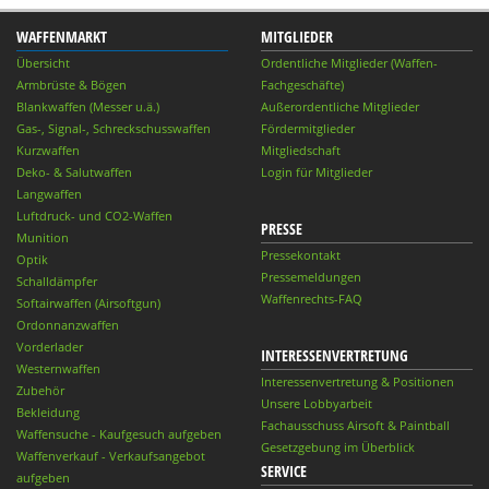
WAFFENMARKT
MITGLIEDER
Übersicht
Ordentliche Mitglieder (Waffen-
Armbrüste & Bögen
Fachgeschäfte)
Blankwaffen (Messer u.ä.)
Außerordentliche Mitglieder
Gas-, Signal-, Schreckschusswaffen
Fördermitglieder
Kurzwaffen
Mitgliedschaft
Deko- & Salutwaffen
Login für Mitglieder
Langwaffen
Luftdruck- und CO2-Waffen
PRESSE
Munition
Pressekontakt
Optik
Pressemeldungen
Schalldämpfer
Waffenrechts-FAQ
Softairwaffen (Airsoftgun)
Ordonnanzwaffen
Vorderlader
INTERESSENVERTRETUNG
Westernwaffen
Interessenvertretung & Positionen
Zubehör
Unsere Lobbyarbeit
Bekleidung
Fachausschuss Airsoft & Paintball
Waffensuche - Kaufgesuch aufgeben
Gesetzgebung im Überblick
Waffenverkauf - Verkaufsangebot
SERVICE
aufgeben