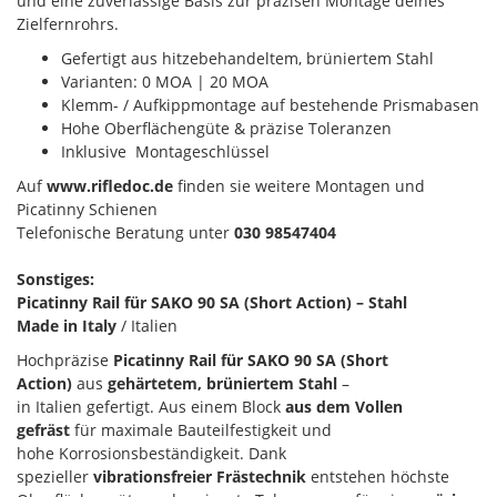
und eine zuverlässige Basis zur präzisen Montage deines
Zielfernrohrs.
Gefertigt aus hitzebehandeltem, brüniertem Stahl
Varianten: 0 MOA | 20 MOA
Klemm- / Aufkippmontage auf bestehende Prismabasen
Hohe Oberflächengüte & präzise Toleranzen
Inklusive Montageschlüssel
Auf
www.rifledoc.de
finden sie weitere Montagen und
Picatinny Schienen
Telefonische Beratung unter
030 98547404
Sonstiges:
Picatinny Rail für SAKO 90 SA (Short Action) – Stahl
Made in Italy
/ Italien
Hochpräzise
Picatinny Rail für SAKO 90 SA (Short
Action)
aus
gehärtetem, brüniertem Stahl
–
in Italien gefertigt. Aus einem Block
aus dem Vollen
gefräst
für maximale Bauteilfestigkeit und
hohe Korrosionsbeständigkeit. Dank
spezieller
vibrationsfreier Frästechnik
entstehen höchste