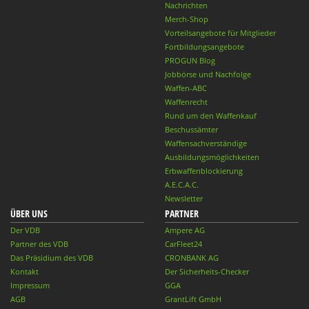
Nachrichten
Merch-Shop
Vorteilsangebote für Mitglieder
Fortbildungsangebote
PROGUN Blog
Jobbörse und Nachfolge
Waffen-ABC
Waffenrecht
Rund um den Waffenkauf
Beschussämter
Waffensachverständige
Ausbildungsmöglichkeiten
Erbwaffenblockierung
A.E.C.A.C.
Newsletter
ÜBER UNS
PARTNER
Der VDB
Ampere AG
Partner des VDB
CarFleet24
Das Präsidium des VDB
CRONBANK AG
Kontakt
Der Sicherheits-Checker
Impressum
GGA
AGB
GrantLift GmbH