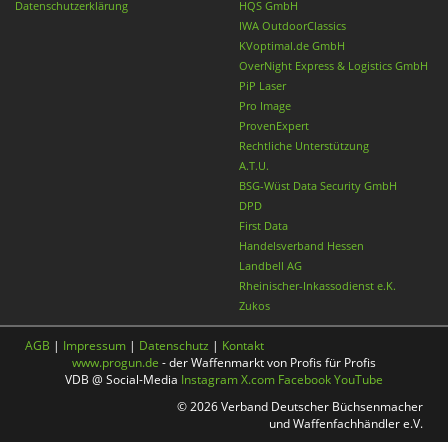
Datenschutzerklärung
HQS GmbH
IWA OutdoorClassics
KVoptimal.de GmbH
OverNight Express & Logistics GmbH
PiP Laser
Pro Image
ProvenExpert
Rechtliche Unterstützung
A.T.U.
BSG-Wüst Data Security GmbH
DPD
First Data
Handelsverband Hessen
Landbell AG
Rheinischer-Inkassodienst e.K.
Zukos
AGB
|
Impressum
|
Datenschutz
|
Kontakt
www.progun.de
- der Waffenmarkt von Profis für Profis
VDB @ Social-Media
Instagram
X.com
Facebook
YouTube
© 2026 Verband Deutscher Büchsenmacher
und Waffenfachhändler e.V.