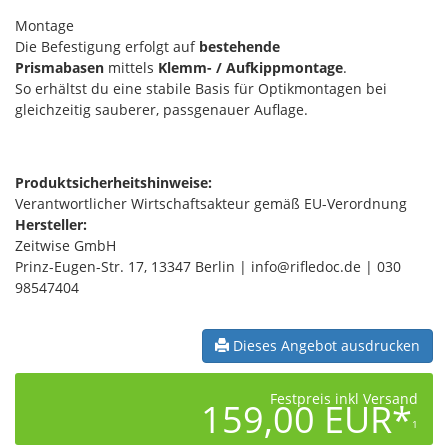
Montage
Die Befestigung erfolgt auf
bestehende
Prismabasen
mittels
Klemm- / Aufkippmontage
.
So erhältst du eine stabile Basis für Optikmontagen bei
gleichzeitig sauberer, passgenauer Auflage.
Produktsicherheitshinweise:
Verantwortlicher Wirtschaftsakteur gemäß EU-Verordnung
Hersteller:
Zeitwise GmbH
Prinz-Eugen-Str. 17, 13347 Berlin | info@rifledoc.de | 030
98547404
Dieses Angebot ausdrucken
Festpreis inkl Versand
159,00 EUR*
1