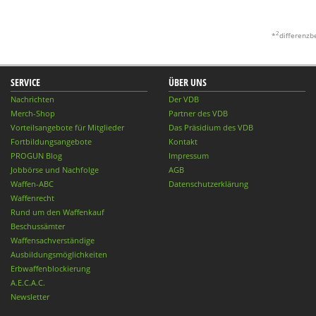
2
*
differenzb
SERVICE
ÜBER UNS
Nachrichten
Der VDB
Merch-Shop
Partner des VDB
Vorteilsangebote für Mitglieder
Das Präsidium des VDB
Fortbildungsangebote
Kontakt
PROGUN Blog
Impressum
Jobbörse und Nachfolge
AGB
Waffen-ABC
Datenschutzerklärung
Waffenrecht
Rund um den Waffenkauf
Beschussämter
Waffensachverständige
Ausbildungsmöglichkeiten
Erbwaffenblockierung
A.E.C.A.C.
Newsletter