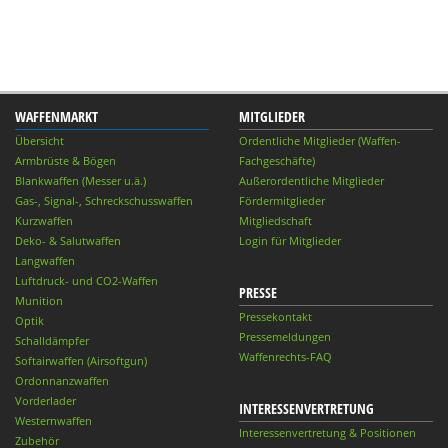
WAFFENMARKT
MITGLIEDER
Übersicht
Ordentliche Mitglieder (Waffen-
Armbrüste & Bögen
Fachgeschäfte)
Blankwaffen (Messer u.ä.)
Außerordentliche Mitglieder
Gas-, Signal-, Schreckschusswaffen
Fördermitglieder
Kurzwaffen
Mitgliedschaft
Deko- & Salutwaffen
Login für Mitglieder
Langwaffen
Luftdruck- und CO2-Waffen
PRESSE
Munition
Pressekontakt
Optik
Pressemeldungen
Schalldämpfer
Waffenrechts-FAQ
Softairwaffen (Airsoftgun)
Ordonnanzwaffen
Vorderlader
INTERESSENVERTRETUNG
Westernwaffen
Interessenvertretung & Positionen
Zubehör