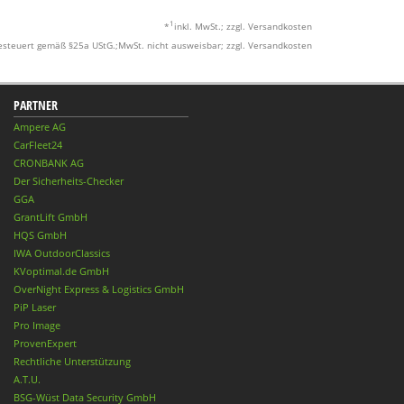
1
*
inkl. MwSt.; zzgl. Versandkosten
esteuert gemäß §25a UStG.;MwSt. nicht ausweisbar; zzgl. Versandkosten
PARTNER
Ampere AG
CarFleet24
CRONBANK AG
Der Sicherheits-Checker
GGA
GrantLift GmbH
HQS GmbH
IWA OutdoorClassics
KVoptimal.de GmbH
OverNight Express & Logistics GmbH
PiP Laser
Pro Image
ProvenExpert
Rechtliche Unterstützung
A.T.U.
BSG-Wüst Data Security GmbH