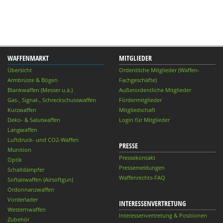
WAFFENMARKT
MITGLIEDER
Übersicht
Ordentliche Mitglieder (Waffen-
Armbrüste & Bögen
Fachgeschäfte)
Blankwaffen (Messer u.ä.)
Außerordentliche Mitglieder
Gas-, Signal-, Schreckschusswaffen
Fördermitglieder
Kurzwaffen
Mitgliedschaft
Deko- & Salutwaffen
Login für Mitglieder
Langwaffen
Luftdruck- und CO2-Waffen
PRESSE
Munition
Pressekontakt
Optik
Pressemeldungen
Schalldämpfer
Waffenrechts-FAQ
Softairwaffen (Airsoftgun)
Ordonnanzwaffen
Vorderlader
INTERESSENVERTRETUNG
Westernwaffen
Interessenvertretung & Positionen
Zubehör