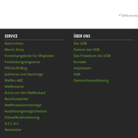
2
*
differenzb
SERVICE
ÜBER UNS
Nachrichten
Der VDB
Merch-Shop
Partner des VDB
Vorteilsangebote für Mitglieder
Das Präsidium des VDB
Fortbildungsangebote
Kontakt
PROGUN Blog
Impressum
Jobbörse und Nachfolge
AGB
Waffen-ABC
Datenschutzerklärung
Waffenrecht
Rund um den Waffenkauf
Beschussämter
Waffensachverständige
Ausbildungsmöglichkeiten
Erbwaffenblockierung
A.E.C.A.C.
Newsletter