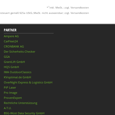
1
*
inkl. MwSt.; zzgl. Versandkosten
esteuert gemäß §25a UStG.;MwSt. nicht ausweisbar; zzgl. Versandkosten
PARTNER
Ampere AG
CarFleet24
CRONBANK AG
Der Sicherheits-Checker
GGA
GrantLift GmbH
HQS GmbH
IWA OutdoorClassics
KVoptimal.de GmbH
OverNight Express & Logistics GmbH
PiP Laser
Pro Image
ProvenExpert
Rechtliche Unterstützung
A.T.U.
BSG-Wüst Data Security GmbH