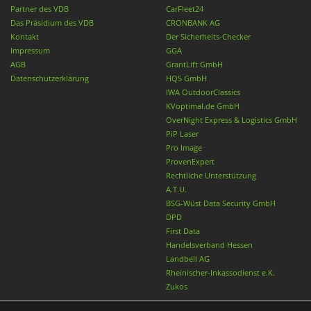
Partner des VDB
CarFleet24
Das Präsidium des VDB
CRONBANK AG
Kontakt
Der Sicherheits-Checker
Impressum
GGA
AGB
GrantLift GmbH
Datenschutzerklärung
HQS GmbH
IWA OutdoorClassics
KVoptimal.de GmbH
OverNight Express & Logistics GmbH
PiP Laser
Pro Image
ProvenExpert
Rechtliche Unterstützung
A.T.U.
BSG-Wüst Data Security GmbH
DPD
First Data
Handelsverband Hessen
Landbell AG
Rheinischer-Inkassodienst e.K.
Zukos