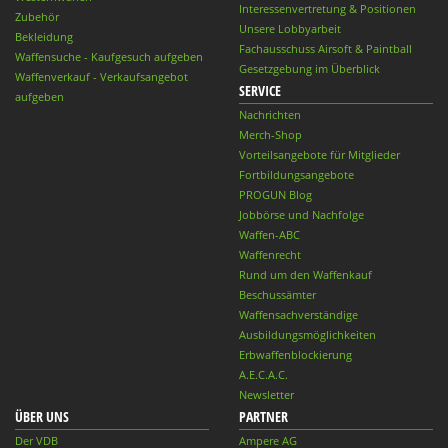
Interessenvertretung & Positionen
Zubehör
Unsere Lobbyarbeit
Bekleidung
Fachausschuss Airsoft & Paintball
Waffensuche - Kaufgesuch aufgeben
Gesetzgebung im Überblick
Waffenverkauf - Verkaufsangebot
SERVICE
aufgeben
Nachrichten
Merch-Shop
Vorteilsangebote für Mitglieder
Fortbildungsangebote
PROGUN Blog
Jobbörse und Nachfolge
Waffen-ABC
Waffenrecht
Rund um den Waffenkauf
Beschussämter
Waffensachverständige
Ausbildungsmöglichkeiten
Erbwaffenblockierung
A.E.C.A.C.
Newsletter
ÜBER UNS
PARTNER
Der VDB
Ampere AG