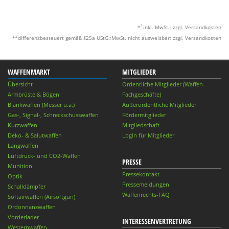
1
*
inkl. MwSt.; zzgl. Versandkosten
2
*
differenzbesteuert gemäß §25a UStG.;MwSt. nicht ausweisbar; zzgl. Versandkosten
WAFFENMARKT
MITGLIEDER
Übersicht
Ordentliche Mitglieder (Waffen-
Armbrüste & Bögen
Fachgeschäfte)
Blankwaffen (Messer u.ä.)
Außerordentliche Mitglieder
Gas-, Signal-, Schreckschusswaffen
Fördermitglieder
Kurzwaffen
Mitgliedschaft
Deko- & Salutwaffen
Login für Mitglieder
Langwaffen
Luftdruck- und CO2-Waffen
PRESSE
Munition
Pressekontakt
Optik
Pressemeldungen
Schalldämpfer
Waffenrechts-FAQ
Softairwaffen (Airsoftgun)
Ordonnanzwaffen
Vorderlader
INTERESSENVERTRETUNG
Westernwaffen